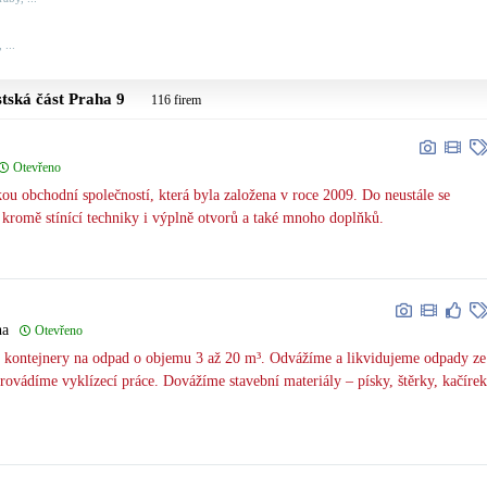
 ...
stská část
Praha 9
116 firem
Otevřeno
skou obchodní společností, která byla založena v roce 2009. Do neustále se
ří kromě stínící techniky i výplně otvorů a také mnoho doplňků.
ha
Otevřeno
kontejnery na odpad o objemu 3 až 20 m³. Odvážíme a likvidujeme odpady ze
Provádíme vyklízecí práce. Dovážíme stavební materiály – písky, štěrky, kačírek