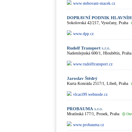
www.stehovani-macek.cz
DOPRAVNÍ PODNIK HLAVNÍH
Sokolovská 42/217, Vysočany, Praha
www.dpp.cz
Rudolf Transport
s.r.o.
Nademlejnská 600/1, Hloubětín, Praha
www.rudolftransport.cz
Jaroslav Štědrý
Kurta Konráda 2517/1, Libeň, Praha
vlcaci99.webnode.cz
PROBAUMA
s.r.o.
Mratínská 177/1, Prosek, Praha
Ote
www.probauma.cz