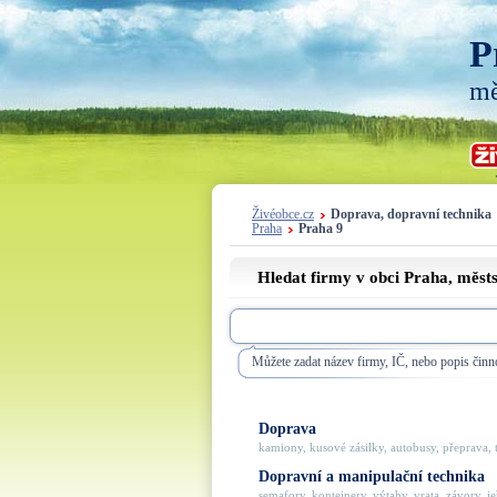
P
mě
Živéobce.cz
Doprava, dopravní technika
Praha
Praha 9
Hledat firmy v obci Praha, měst
Můžete zadat název firmy, IČ, nebo popis činno
Doprava
kamiony, kusové zásilky, autobusy, přeprava, t
Dopravní a manipulační technika
semafory, kontejnery, výtahy, vrata, závory, jeř