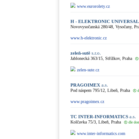
www.eurorolety.cz
H - ELEKTRONIC UNIVERSAL
Novovysočanská 280/48, Vysočany, Pr
www.h-elektronic.cz
zeleň-sutě
s.r.o.
Jablonecká 363/15, Střížkov, Praha
zelen-sute.cz
PRAGOIMEX
a.s.
Pod náspem 795/12, Libeň, Praha
www.pragoimex.cz
TC INTER-INFORMATICS
a.s.
Kolčavka 75/3, Libeň, Praha
dle do
www.inter-informatics.com