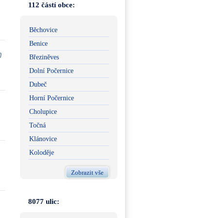
112 částí obce:
Běchovice
Benice
Březiněves
Dolní Počernice
Dubeč
Horní Počernice
Cholupice
Točná
Klánovice
Koloděje
Zobrazit vše
8077 ulic: