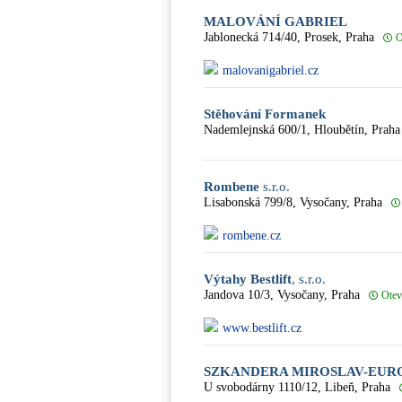
MALOVÁNÍ GABRIEL
Jablonecká 714/40, Prosek, Praha
O
malovanigabriel.cz
Stěhování Formanek
Nademlejnská 600/1, Hloubětín, Praha
Rombene
s.r.o.
Lisabonská 799/8, Vysočany, Praha
rombene.cz
Výtahy Bestlift
, s.r.o.
Jandova 10/3, Vysočany, Praha
Otev
www.bestlift.cz
SZKANDERA MIROSLAV-EUR
U svobodárny 1110/12, Libeň, Praha