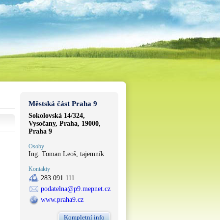
Městská část Praha 9
Sokolovská 14/324,
Vysočany, Praha, 19000,
Praha 9
Osoby
Ing. Toman Leoš, tajemník
Kontakty
283 091 111
podatelna@p9.mepnet.cz
www.praha9.cz
Kompletní info