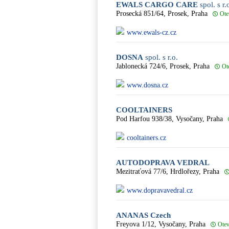
EWALS CARGO CARE
spol. s r.
Prosecká 851/64, Prosek, Praha
Ote
www.ewals-cz.cz
DOSNA
spol. s r.o.
Jablonecká 724/6, Prosek, Praha
Ot
www.dosna.cz
COOLTAINERS
Pod Harfou 938/38, Vysočany, Praha
cooltainers.cz
AUTODOPRAVA VEDRAL
Mezitraťová 77/6, Hrdlořezy, Praha
www.dopravavedral.cz
ANANAS Czech
Freyova 1/12, Vysočany, Praha
Otev