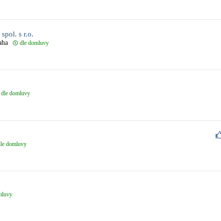
spol. s r.o.
aha
dle domluvy
dle domluvy
dle domluvy
mluvy