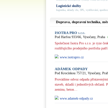
Logistické služby
logistika, sklady clo, 3PL, vytěžování, spedice,
Doprava, dopravní technika, mě
ISOTRA PRO
s.r.o.
Pod Harfou 933/66, Vysočany, Praha
Společnost Isotra Pro s.r.o. je ryze če
rozšiřujícího prodejního portfolia pat
www.isotrapro.cz
ADÁMEK ODPADY
Pod Krocínkou 757/21, Vysočany, Pra
Provádíme odvoz odpadu přistavenými 
staveb, skladů i jednotlivých občanů. 
zeminu, beton…
www.adamek-odpady.cz