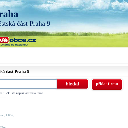
raha
stská část Praha 9
ská část
Praha 9
přidat firmu
sti. Zkuste například restaurace
axi, LKW, ...
áby, ...