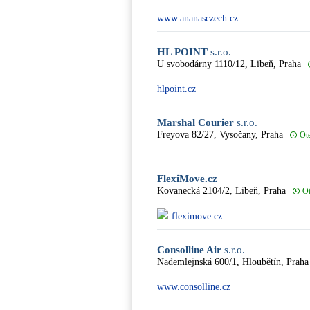
www.ananasczech.cz
HL POINT
s.r.o.
U svobodárny 1110/12, Libeň, Praha
hlpoint.cz
Marshal Courier
s.r.o.
Freyova 82/27, Vysočany, Praha
Ot
FlexiMove.cz
Kovanecká 2104/2, Libeň, Praha
Ot
fleximove.cz
Consolline Air
s.r.o.
Nademlejnská 600/1, Hloubětín, Praha
www.consolline.cz