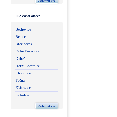
Zobrazit vše
112 částí obce:
Běchovice
Benice
Březiněves
Dolní Počernice
Dubeč
Horní Počernice
Cholupice
Točná
Klánovice
Koloděje
Zobrazit vše