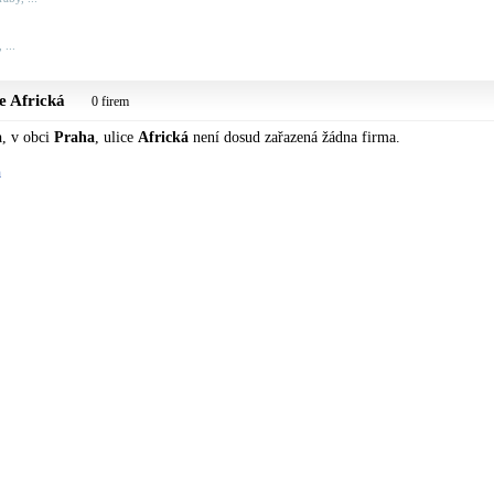
 ...
ce
Africká
0 firem
a
, v obci
Praha
, ulice
Africká
není dosud zařazená žádna firma.
a