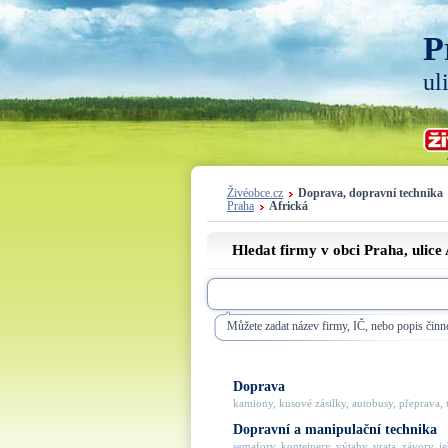
P
ul
Živéobce.cz
Doprava, dopravní technika
Praha
Africká
Hledat firmy v obci Praha, ulice
Můžete zadat název firmy, IČ, nebo popis činno
Doprava
kamiony, kusové zásilky, autobusy, přeprava, t
Dopravní a manipulační technika
semafory, kontejnery, výtahy, vrata, závory, jeř