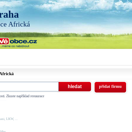
raha
ice Africká
Africká
přidat firmu
sti. Zkuste například restaurace
axi, LKW, ...
áby, ...