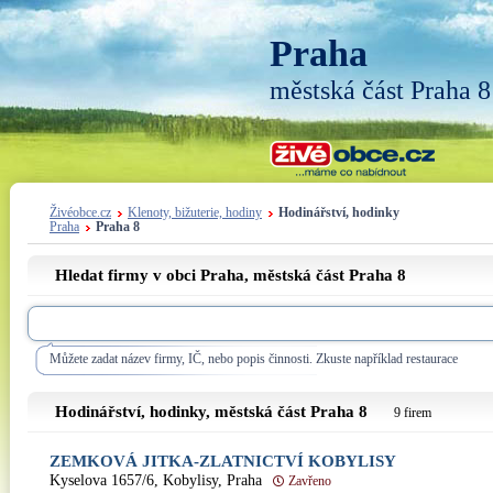
Praha
městská část Praha 8
Živéobce.cz
Klenoty, bižuterie, hodiny
Hodinářství, hodinky
Praha
Praha 8
Hledat firmy v obci Praha, městská část
Praha 8
Můžete zadat název firmy, IČ, nebo popis činnosti. Zkuste například restaurace
Hodinářství, hodinky, městská část
Praha 8
9 firem
ZEMKOVÁ JITKA-ZLATNICTVÍ KOBYLISY
Kyselova 1657/6, Kobylisy, Praha
Zavřeno