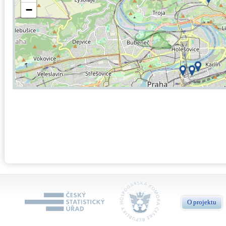
−
O projektu