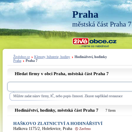
Praha
městská část Praha 7
Živéobce.cz
Klenoty, bižuterie, hodiny
Hodinářství, hodinky
Praha
Praha 7
Hledat firmy v obci Praha, městská část
Praha 7
Můžete zadat název firmy, IČ, nebo popis činnosti. Zkuste například restaurace
Hodinářství, hodinky, městská část
Praha 7
7 firem
HAŠKOVO ZLATNICTVÍ A HODINÁŘSTVÍ
Haškova 1175/2, Holešovice, Praha
Zavřeno