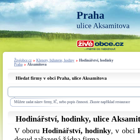
Praha
ulice Aksamitova
Živéobce.cz
Klenoty, bižuterie, hodiny
Hodinářství, hodinky
Praha
Aksamitova
Hledat firmy v obci Praha, ulice
Aksamitova
Můžete zadat název firmy, IČ, nebo popis činnosti. Zkuste například restaurace
Hodinářství, hodinky, ulice
Aksami
V oboru
Hodinářství, hodinky
, v obci
dosud zařazená žádna firma.