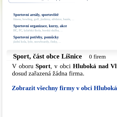
Sportovní areály, sportoviště
fitness, bowling, golf, jízdárny, střelnice, bazén, ...
Sportovní organizace, kurzy, akce
HC, FC, lyžařská škola, horská služba, ...
Sportovní potřeby, pomůcky
jízdní kola, lyže, snowboardy, činky, ...
Sport, část obce
Líšnice
0 firem
V oboru
Sport
, v obci
Hluboká nad Vl
dosud zařazená žádna firma.
Zobrazit všechny firmy v obci Hlubok