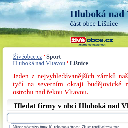
Hluboká nad 
část obce Líšnice
Živéobce.cz
Sport
Hluboká nad Vltavou
Líšnice
Jeden z nejvyhledávanějších zámků na
tyčí na severním okraji budějovické 
ostrohu nad řekou Vltavou.
Hledat firmy v obci Hluboká nad V
Můžete zadat název firmy, IČ, nebo popis činnosti. Zkuste například restaurace