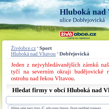
Hluboká nad 
ulice Dobřejovická
Živéobce.cz
Sport
Hluboká nad Vltavou
Dobřejovická
Jeden z nejvyhledávanějších zámků na
tyčí na severním okraji budějovické 
ostrohu nad řekou Vltavou.
Hledat firmy v obci Hluboká nad Vl
Můžete zadat název firmy, IČ, nebo popis činnosti. Zkuste například restaurace