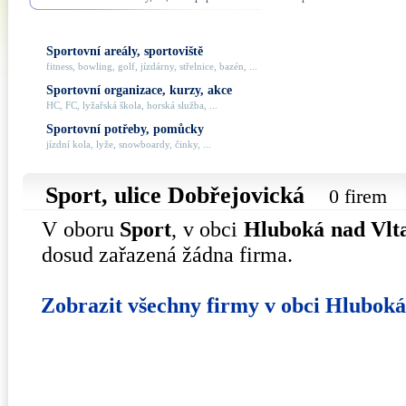
Sportovní areály, sportoviště
fitness, bowling, golf, jízdárny, střelnice, bazén, ...
Sportovní organizace, kurzy, akce
HC, FC, lyžařská škola, horská služba, ...
Sportovní potřeby, pomůcky
jízdní kola, lyže, snowboardy, činky, ...
Sport, ulice
Dobřejovická
0 firem
V oboru
Sport
, v obci
Hluboká nad Vlt
dosud zařazená žádna firma.
Zobrazit všechny firmy v obci Hlubok