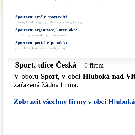
Sportovní areály, sportoviště
fitness, bowling, golf, jízdárny, střelnice, bazén, ...
Sportovní organizace, kurzy, akce
HC, FC, lyžařská škola, horská služba, ...
Sportovní potřeby, pomůcky
jízdní kola, lyže, snowboardy, činky, ...
Sport, ulice
Česká
0 firem
V oboru
Sport
, v obci
Hluboká nad Vl
zařazená žádna firma.
Zobrazit všechny firmy v obci Hlubok