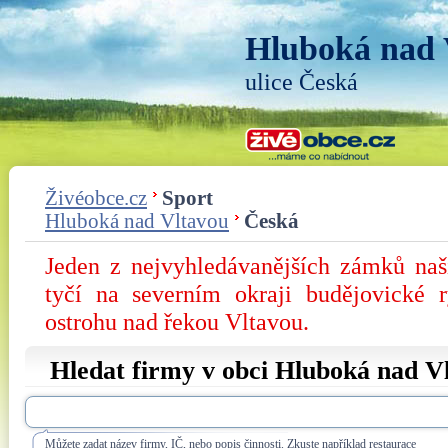
Hluboká nad 
ulice Česká
Živéobce.cz
Sport
Hluboká nad Vltavou
Česká
Jeden z nejvyhledávanějších zámků na
tyčí na severním okraji budějovické 
ostrohu nad řekou Vltavou.
Hledat firmy v obci Hluboká nad Vl
Můžete zadat název firmy, IČ, nebo popis činnosti. Zkuste například restaurace