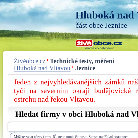
Hluboká nad 
část obce Jeznice
Živéobce.cz
Technické testy, měření
Hluboká nad Vltavou
Jeznice
Jeden z nejvyhledávanějších zámků na
tyčí na severním okraji budějovické 
ostrohu nad řekou Vltavou.
Hledat firmy v obci Hluboká nad V
Můžete zadat název firmy, IČ, nebo popis činnosti. Zkuste například restaurace