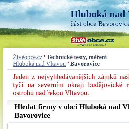
Hluboká nad 
část obce Bavorovic
Živéobce.cz
Technické testy, měření
Hluboká nad Vltavou
Bavorovice
Jeden z nejvyhledávanějších zámků na
tyčí na severním okraji budějovické 
ostrohu nad řekou Vltavou.
Hledat firmy v obci Hluboká nad Vl
Bavorovice