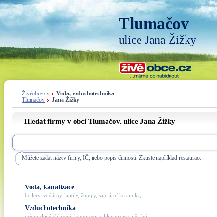
Tlumačov
ulice Jana Žižky
Živéobce.cz
Voda, vzduchotechnika
Tlumačov
Jana Žižky
Hledat firmy v obci Tlumačov, ulice
Jana Žižky
Můžete zadat název firmy, IČ, nebo popis činnosti. Zkuste například restaurace
Voda, kanalizace
bojlery, vodárny, lapoly, žumpy, sanitární keramika, ...
Vzduchotechnika
průmyslové chlazení, kompresory, klimatizace, větrání, ...