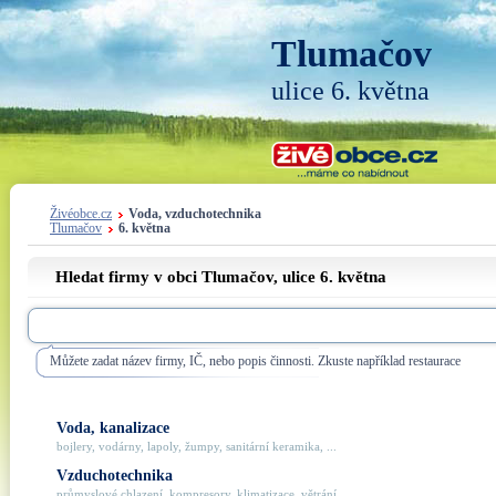
Tlumačov
ulice 6. května
Živéobce.cz
Voda, vzduchotechnika
Tlumačov
6. května
Hledat firmy v obci Tlumačov, ulice
6. května
Můžete zadat název firmy, IČ, nebo popis činnosti. Zkuste například restaurace
Voda, kanalizace
bojlery, vodárny, lapoly, žumpy, sanitární keramika, ...
Vzduchotechnika
průmyslové chlazení, kompresory, klimatizace, větrání, ...