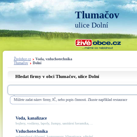
Tlumačov
ulice Dolní
Živéobce.cz
Voda, vzduchotechnika
Tlumačov
Dolní
Hledat firmy v obci Tlumačov, ulice
Dolní
Můžete zadat název firmy, IČ, nebo popis činnosti. Zkuste například restaurace
Voda, kanalizace
bojlery, vodárny, lapoly, žumpy, sanitární keramika, ...
Vzduchotechnika
průmyslové chlazení, kompresory, klimatizace, větrání, ...