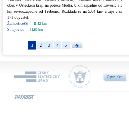
obec v Ústeckém kraji na potoce Modla, 8 km západně od Lovosic a 3
km severozápadně od Třebenic. Rozkládá se na 5,64 km² a žije v ní
171 obyvatel.
Žalhostice
11,42 km
Sulejovice
11,60 km
1
2
3
4
5
O projektu