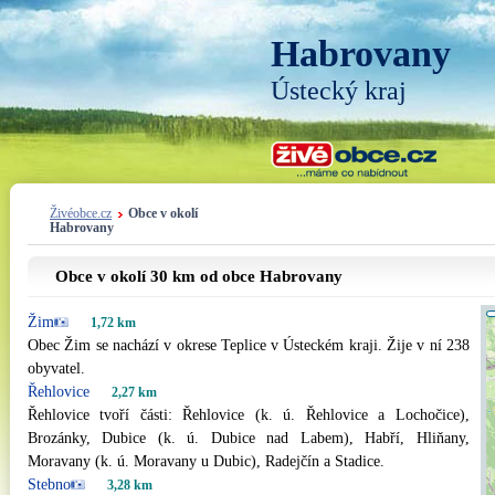
Habrovany
Ústecký kraj
Živéobce.cz
Obce v okolí
Habrovany
Obce v okolí 30 km od obce Habrovany
Žim
1,72 km
Obec Žim se nachází v okrese Teplice v Ústeckém kraji. Žije v ní 238
obyvatel.
Řehlovice
2,27 km
Řehlovice tvoří části: Řehlovice (k. ú. Řehlovice a Lochočice),
Brozánky, Dubice (k. ú. Dubice nad Labem), Habří, Hliňany,
Moravany (k. ú. Moravany u Dubic), Radejčín a Stadice.
Stebno
3,28 km