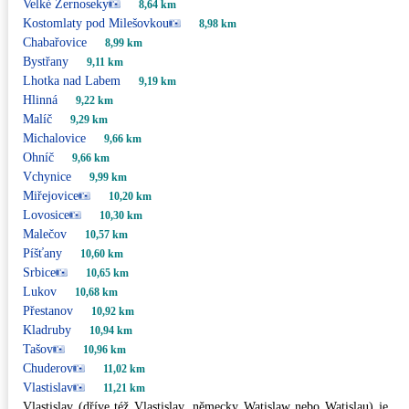
Velké Žernoseky
8,64 km
Kostomlaty pod Milešovkou
8,98 km
Chabařovice
8,99 km
Bystřany
9,11 km
Lhotka nad Labem
9,19 km
Hlinná
9,22 km
Malíč
9,29 km
Michalovice
9,66 km
Ohníč
9,66 km
Vchynice
9,99 km
Miřejovice
10,20 km
Lovosice
10,30 km
Malečov
10,57 km
Píšťany
10,60 km
Srbice
10,65 km
Lukov
10,68 km
Přestanov
10,92 km
Kladruby
10,94 km
Tašov
10,96 km
Chuderov
11,02 km
Vlastislav
11,21 km
Vlastislav (dříve též Vlastislav, německy Watislaw nebo Watislau) je