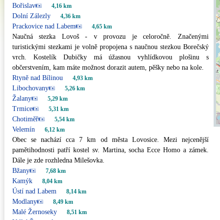
Bořislav
4,16 km
Dolní Zálezly
4,36 km
Prackovice nad Labem
4,65 km
Naučná stezka Lovoš - v provozu je celoročně. Značenými
turistickými stezkami je volně propojena s naučnou stezkou Borečský
vrch. Kostelík Dubičky má úžasnou vyhlídkovou plošinu s
občerstvením, kam máte možnost dorazit autem, pěšky nebo na kole.
Rtyně nad Bílinou
4,93 km
Libochovany
5,26 km
Žalany
5,29 km
Trmice
5,31 km
Chotiměř
5,54 km
Velemín
6,12 km
Obec se nachází cca 7 km od města Lovosice. Mezi nejcenější
pamětihodnosti patří kostel sv. Martina, socha Ecce Homo a zámek.
Dále je zde rozhledna Milešovka.
Bžany
7,68 km
Kamýk
8,04 km
Ústí nad Labem
8,14 km
Modlany
8,49 km
Malé Žernoseky
8,51 km