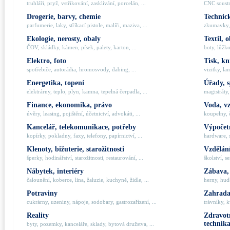
truhláři, pryž, vstřikování, zasklívání, porcelán, ...
CNC soustru
Drogerie, barvy, chemie
Technick
parfumerie, laky, stříkací pistole, malíři, maziva, ...
zkumavky, 
Ekologie, nerosty, obaly
Textil, 
ČOV, skládky, kámen, písek, palety, karton, ...
boty, lůžko
Elektro, foto
Tisk, kn
spotřebiče, autorádia, hromosvody, dabing, ...
vizitky, la
Energetika, topení
Úřady, 
elektrárny, teplo, plyn, kamna, tepelná čerpadla, ...
magistráty,
Finance, ekonomika, právo
Voda, v
úvěry, leasing, pojištění, účetnictví, advokáti, ...
koupelny, č
Kancelář, telekomunikace, potřeby
Výpočetn
kopírky, pokladny, faxy, telefony, papírnictví, ...
hardware, 
Klenoty, bižuterie, starožitnosti
Vzdělání
šperky, hodinářství, starožitnosti, restaurování, ...
školství, s
Nábytek, interiéry
Zábava,
čalounění, koberce, lina, žaluzie, kuchyně, židle, ...
herny, hudb
Potraviny
Zahrada,
cukrárny, uzeniny, nápoje, sodobary, gastrozařízení, ...
trávníky, k
Reality
Zdravotn
technik
byty, pozemky, kanceláře, sklady, bytová družstva, ...