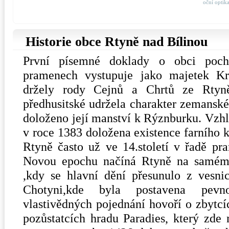
oční optik
Historie obce Rtyně nad Bílinou
První písemné doklady o obci poch
pramenech vystupuje jako majetek Kre
držely rody Cejnů a Chrtů ze Rtyn
předhusitské udržela charakter zemanské
doloženo její manství k Rýznburku. Vzhl
v roce 1383 doložena existence farního 
Rtyně často už ve 14.století v řadě pr
Novou epochu načíná Rtyně na samém p
,kdy se hlavní dění přesunulo z vesnic
Chotyni,kde byla postavena pevno
vlastivědných pojednání hovoří o zbytcí
pozůstatcích hradu Paradies, který zde 