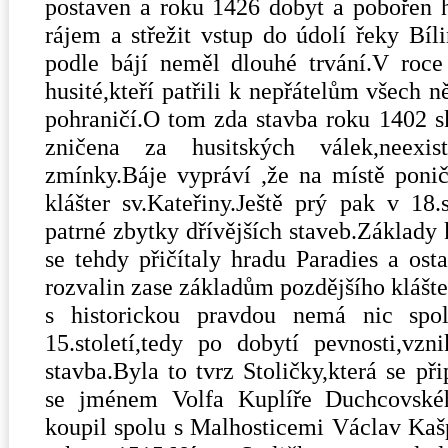
postaven a roku 1426 dobyt a pobořen hu
rájem a střežit vstup do údolí řeky Bí
podle bájí neměl dlouhé trvání.V roce
husité,kteří patřili k nepřátelům všech
pohraničí.O tom zda stavba roku 1402 sk
zničena za husitských válek,neexi
zmínky.Báje vypráví ,že na místě poni
klášter sv.Kateřiny.Ještě prý pak v 18.
patrné zbytky dřívějších staveb.Základy
se tehdy přičítaly hradu Paradies a ost
rozvalin zase základům pozdějšího klášte
s historickou pravdou nemá nic spo
15.století,tedy po dobytí pevnosti,vz
stavba.Byla to tvrz Stoličky,která se př
se jménem Volfa Kuplíře Duchcovské
koupil spolu s Malhosticemi Václav Kašp