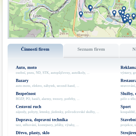
Činnosti firem
Seznam firem
N
Auto, moto
Reklama
osobní, pneu, ND, STK, autopůjčovny, autoškoly, ...
výstavy, gr
Bazary
Restaur
auto-moto, elektro, nábytek, second-hand, ...
stravování,
Bezpečnost
Služby, 
BOZP, PO, hasiči, alarmy, trezory, potřeby, ...
péče o tělo,
Cestovní ruch
Sport
zájezdy, pobyty, letenky, jízdenky, průvodcovské služby, ...
koupaliště,
Doprava, dopravní technika
Stavebni
taxi, stěhování, kontejnery, jeřáby, výtahy, ...
projekce, i
Dřevo, plasty, sklo
Strojíre