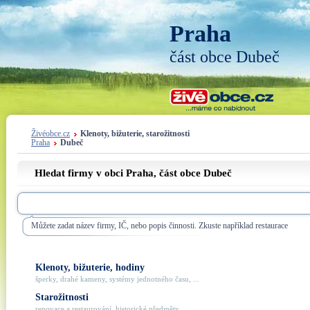
Praha
část obce Dubeč
Živéobce.cz
Klenoty, bižuterie, starožitnosti
Praha
Dubeč
Hledat firmy v obci Praha, část obce
Dubeč
Můžete zadat název firmy, IČ, nebo popis činnosti. Zkuste například restaurace
Klenoty, bižuterie, hodiny
šperky, drahé kameny, systémy jednotného času, ...
Starožitnosti
renovace a restaurování, historické předměty, ...