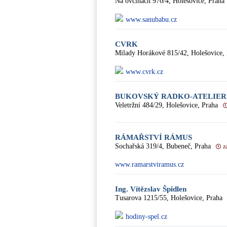
Na ovčinách 970/4, Holešovice, Praha
www.sanubabu.cz
CVRK
Milady Horákové 815/42, Holešovice,
www.cvrk.cz
BUKOVSKÝ RADKO-ATELIER
Veletržní 484/29, Holešovice, Praha
RÁMAŘSTVÍ RÁMUS
Sochařská 319/4, Bubeneč, Praha
z
www.ramarstviramus.cz
Ing. Vítězslav Špidlen
Tusarova 1215/55, Holešovice, Praha
hodiny-spel.cz