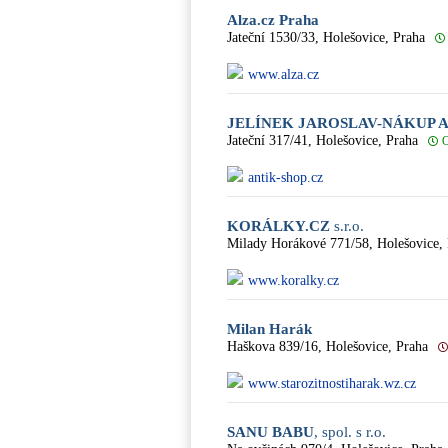
Alza.cz Praha
Jateční 1530/33, Holešovice, Praha
www.alza.cz
JELÍNEK JAROSLAV-NÁKUP A
Jateční 317/41, Holešovice, Praha
O
antik-shop.cz
KORÁLKY.CZ
s.r.o.
Milady Horákové 771/58, Holešovice,
www.koralky.cz
Milan Harák
Haškova 839/16, Holešovice, Praha
www.starozitnostiharak.wz.cz
SANU BABU
, spol. s r.o.