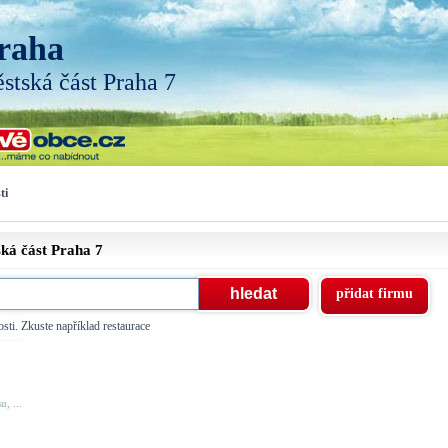
raha
stská část Praha 7
ti
ská část
Praha 7
přidat firmu
sti. Zkuste například restaurace
, ...
..