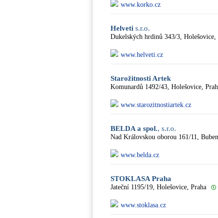
www.korko.cz
Helveti
s.r.o.
Dukelských hrdinů 343/3, Holešovice,
www.helveti.cz
Starožitnosti Artek
Komunardů 1492/43, Holešovice, Prah
www.starozitnostiartek.cz
BELDA a spol.
, s.r.o.
Nad Královskou oborou 161/11, Buben
www.belda.cz
STOKLASA Praha
Jateční 1195/19, Holešovice, Praha
www.stoklasa.cz