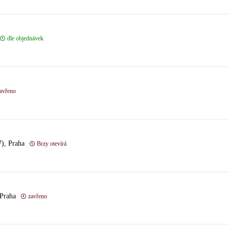
dle objednávek
avřeno
7), Praha
Brzy otevírá
 Praha
zavřeno