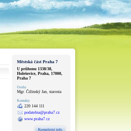
Městská část Praha 7
U průhonu 1338/38,
Holešovice, Praha, 17000,
Praha 7
Osoby
Mgr. Čižinský Jan, starosta
Kontakty
220 144 111
podatelna@praha7.cz
www.praha7.cz
Kompletní info