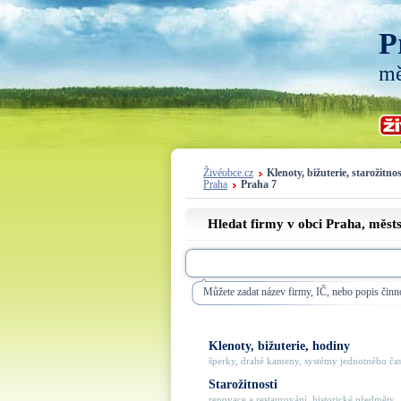
P
mě
Živéobce.cz
Klenoty, bižuterie, starožitnos
Praha
Praha 7
Hledat firmy v obci Praha, měst
Můžete zadat název firmy, IČ, nebo popis činno
Klenoty, bižuterie, hodiny
šperky, drahé kameny, systémy jednotného času
Starožitnosti
renovace a restaurování, historické předměty, .