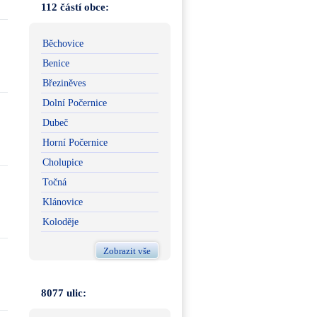
112 částí obce:
Běchovice
Benice
Březiněves
Dolní Počernice
Dubeč
Horní Počernice
Cholupice
Točná
Klánovice
Koloděje
Zobrazit vše
8077 ulic: