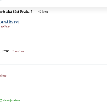
, městská část
Praha 7
40 firem
DINÁŘSTVÍ
zavřeno
, Praha
zavřeno
avřeno
dle objednávek