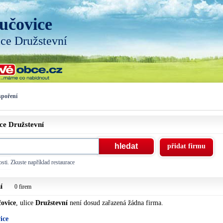
učovice
ice Družstevní
spoření
ice
Družstevní
přidat firmu
sti. Zkuste například restaurace
í
0 firem
ovice
, ulice
Družstevní
není dosud zařazená žádna firma.
ice