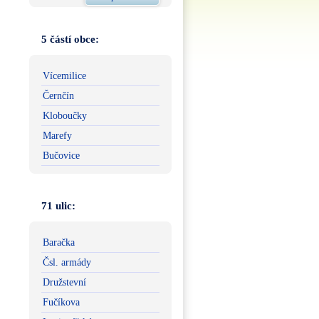
5 částí obce:
Vícemilice
Černčín
Kloboučky
Marefy
Bučovice
71 ulic:
Baračka
Čsl. armády
Družstevní
Fučíkova