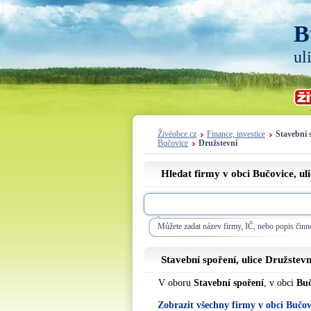
B
ul
Živéobce.cz
Finance, investice
Stavební 
Bučovice
Družstevní
Hledat firmy v obci Bučovice, ul
Můžete zadat název firmy, IČ, nebo popis činno
Stavební spoření, ulice
Družstevn
V oboru
Stavební spoření
, v obci
Buč
Zobrazit všechny firmy v obci Bučov