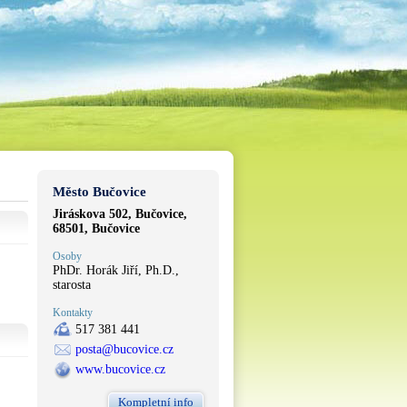
Město Bučovice
Jiráskova 502, Bučovice,
68501, Bučovice
Osoby
PhDr. Horák Jiří, Ph.D.,
starosta
Kontakty
517 381 441
posta@bucovice.cz
www.bucovice.cz
Kompletní info