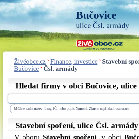
Bučovice
ulice Čsl. armády
Živéobce.cz
Finance, investice
Stavební spo
Bučovice
Čsl. armády
Hledat firmy v obci Bučovice, ulice
Můžete zadat název firmy, IČ, nebo popis činnosti. Zkuste například restaurace
Stavební spoření, ulice
Čsl. armády
V oboru
Stavební spoření
, v obci
Bučo