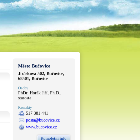
Město Bučovice
Jiráskova 502, Bučovice,
68501, Bučovice
Osoby
PhDr. Horák Jiří, Ph.D.,
starosta
Kontakty
517 381 441
posta@bucovice.cz
www.bucovice.cz
Kompletní info