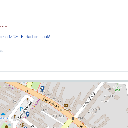
vřeno
oradci/0730-Buriankova.html#
ce