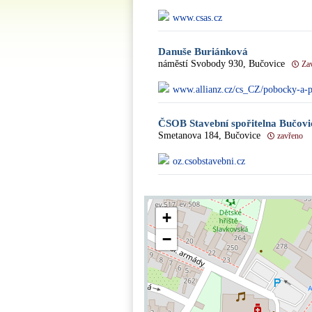
www.csas.cz
Danuše Buriánková
náměstí Svobody 930, Bučovice
Za
www.allianz.cz/cs_CZ/pobocky-a-p
ČSOB Stavební spořitelna Bučovi
Smetanova 184, Bučovice
zavřeno
oz.csobstavebni.cz
+
−