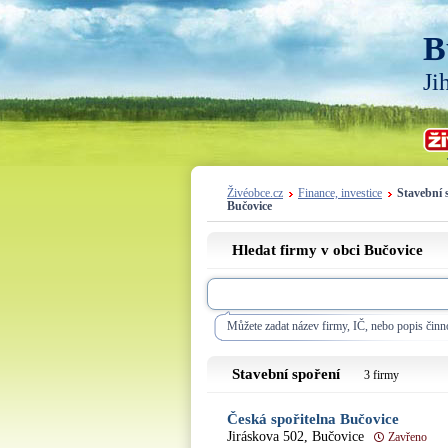
B
Ji
Živéobce.cz
Finance, investice
Stavební 
Bučovice
Hledat firmy v obci Bučovice
Můžete zadat název firmy, IČ, nebo popis činno
Stavební spoření
3 firmy
Česká spořitelna Bučovice
Jiráskova 502, Bučovice
Zavřeno