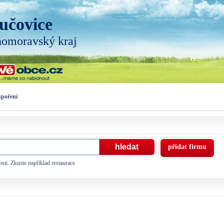
učovice
homoravský kraj
spoření
přidat firmu
sti. Zkuste například restaurace