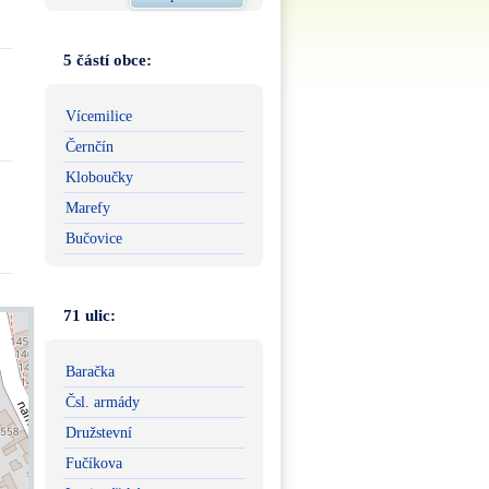
5 částí obce:
Vícemilice
Černčín
Kloboučky
Marefy
Bučovice
71 ulic:
Baračka
Čsl. armády
Družstevní
Fučíkova