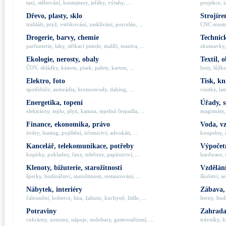
taxi, stěhování, kontejnery, jeřáby, výtahy, ...
projekce, i
Dřevo, plasty, sklo
Strojíre
truhláři, pryž, vstřikování, zasklívání, porcelán, ...
CNC soustru
Drogerie, barvy, chemie
Technick
parfumerie, laky, stříkací pistole, malíři, maziva, ...
zkumavky, 
Ekologie, nerosty, obaly
Textil, 
ČOV, skládky, kámen, písek, palety, karton, ...
boty, lůžko
Elektro, foto
Tisk, kn
spotřebiče, autorádia, hromosvody, dabing, ...
vizitky, la
Energetika, topení
Úřady, 
elektrárny, teplo, plyn, kamna, tepelná čerpadla, ...
magistráty,
Finance, ekonomika, právo
Voda, v
úvěry, leasing, pojištění, účetnictví, advokáti, ...
koupelny, č
Kancelář, telekomunikace, potřeby
Výpočetn
kopírky, pokladny, faxy, telefony, papírnictví, ...
hardware, 
Klenoty, bižuterie, starožitnosti
Vzdělání
šperky, hodinářství, starožitnosti, restaurování, ...
školství, s
Nábytek, interiéry
Zábava,
čalounění, koberce, lina, žaluzie, kuchyně, židle, ...
herny, hudb
Potraviny
Zahrada,
cukrárny, uzeniny, nápoje, sodobary, gastrozařízení, ...
trávníky, k