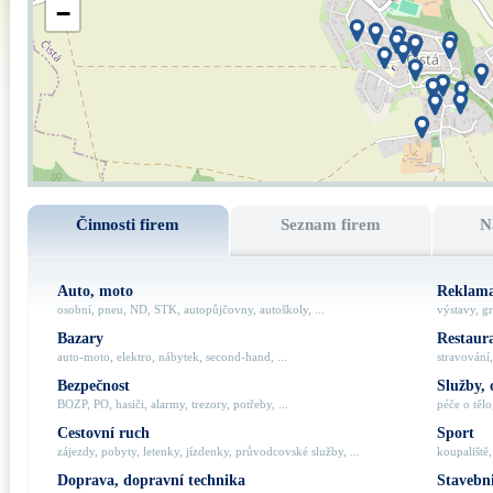
−
Činnosti firem
Seznam firem
N
Auto, moto
Reklama
osobní, pneu, ND, STK, autopůjčovny, autoškoly, ...
výstavy, gr
Bazary
Restaur
auto-moto, elektro, nábytek, second-hand, ...
stravování,
Bezpečnost
Služby, 
BOZP, PO, hasiči, alarmy, trezory, potřeby, ...
péče o tělo,
Cestovní ruch
Sport
zájezdy, pobyty, letenky, jízdenky, průvodcovské služby, ...
koupaliště,
Doprava, dopravní technika
Stavebni