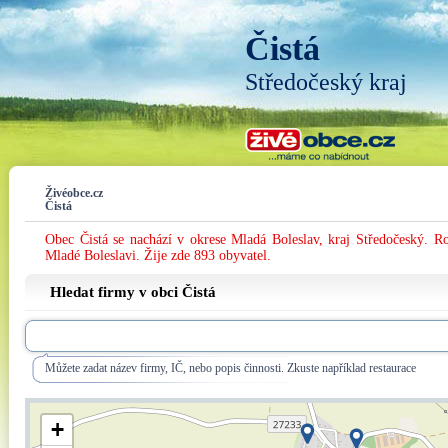
Čistá
Středočeský kraj
Živéobce.cz
Čistá
Obec Čistá se nachází v okrese Mladá Boleslav, kraj Středočeský. R
Mladé Boleslavi. Žije zde 893 obyvatel.
Hledat firmy v obci Čistá
Můžete zadat název firmy, IČ, nebo popis činnosti. Zkuste například restaurace
+