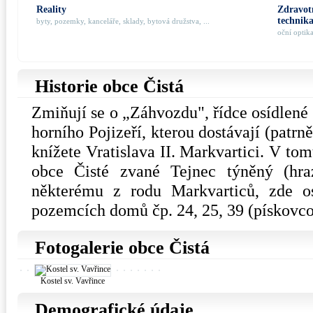
Reality
Zdravotn
technik
byty, pozemky, kanceláře, sklady, bytová družstva, ...
oční optik
Historie obce Čistá
Zmiňují se o „Záhvozdu", řídce osídlené 
horního Pojizeří, kterou dostávají (patrně
knížete Vratislava II. Markvartici. V tom
obce Čisté zvané Tejnec týněný (hraz
některému z rodu Markvarticů, zde o
pozemcích domů čp. 24, 25, 39 (pískovco
Fotogalerie obce Čistá
Kostel sv. Vavřince
Demografické údaje