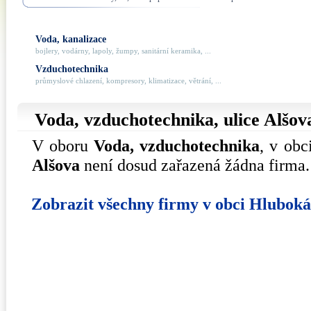
Voda, kanalizace
bojlery, vodárny, lapoly, žumpy, sanitární keramika, ...
Vzduchotechnika
průmyslové chlazení, kompresory, klimatizace, větrání, ...
Voda, vzduchotechnika, ulice
Alšov
V oboru
Voda, vzduchotechnika
, v ob
Alšova
není dosud zařazená žádna firma.
Zobrazit všechny firmy v obci Hlubok