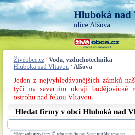
Hluboká nad 
ulice Alšova
Živéobce.cz
Voda, vzduchotechnika
Hluboká nad Vltavou
Alšova
Jeden z nejvyhledávanějších zámků na
tyčí na severním okraji budějovické 
ostrohu nad řekou Vltavou.
Hledat firmy v obci Hluboká nad Vl
Můžete zadat název firmy, IČ, nebo popis činnosti. Zkuste například restaurace