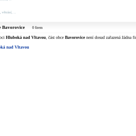
větrání, ...
ce
Bavorovice
0 firem
obci
Hluboká nad Vltavou
, část obce
Bavorovice
není dosud zařazená žádna fi
oká nad Vltavou