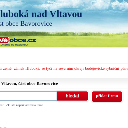
luboká nad Vltavou
st obce Bavorovice
í země, zámek Hluboká, se tyčí na severním okraji budějovické rybniční pánv
 Vltavou, část obce
Bavorovice
přidat firmu
sti. Zkuste například restaurace
mika, ...