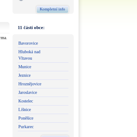
Kompletní info
11 částí obce:
rma.
Bavorovice
Hluboká nad
Vltavou
Munice
Jeznice
Hroznějovice
Jaroslavice
Kostelec
Líšnice
Poněšice
Purkarec