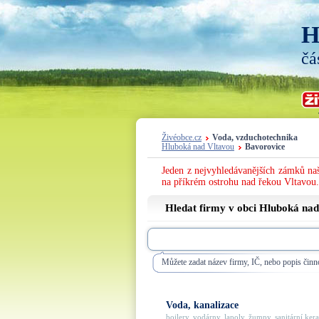
H
čá
Živéobce.cz
Voda, vzduchotechnika
Hluboká nad Vltavou
Bavorovice
Jeden z nejvyhledávanějších zámků naš
na příkrém ostrohu nad řekou Vltavou.
Hledat firmy v obci Hluboká nad
Můžete zadat název firmy, IČ, nebo popis činno
Voda, kanalizace
bojlery, vodárny, lapoly, žumpy, sanitární kera