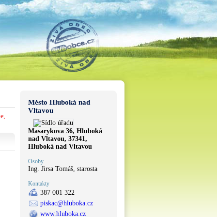
Město Hluboká nad
Vltavou
e,
Masarykova 36, Hluboká
nad Vltavou, 37341,
Hluboká nad Vltavou
Osoby
Ing. Jirsa Tomáš, starosta
Kontakty
387 001 322
piskac@hluboka.cz
www.hluboka.cz