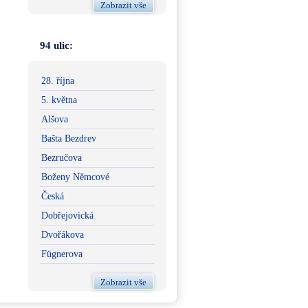
Zobrazit vše
94 ulic:
28. října
5. května
Alšova
Bašta Bezdrev
Bezručova
Boženy Němcové
Česká
Dobřejovická
Dvořákova
Fügnerova
Zobrazit vše