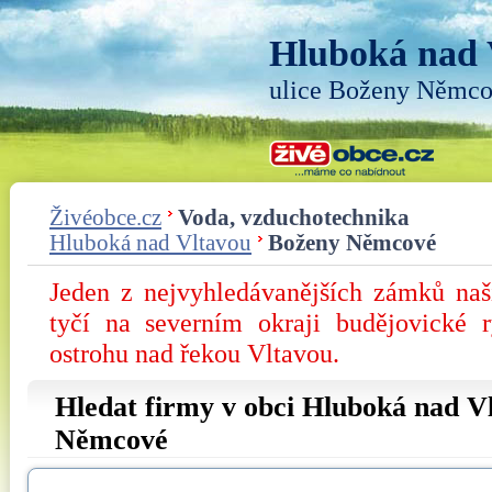
Hluboká nad 
ulice Boženy Němc
Živéobce.cz
Voda, vzduchotechnika
Hluboká nad Vltavou
Boženy Němcové
Jeden z nejvyhledávanějších zámků na
tyčí na severním okraji budějovické 
ostrohu nad řekou Vltavou.
Hledat firmy v obci Hluboká nad Vl
Němcové