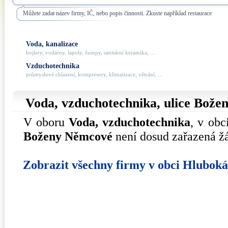
Můžete zadat název firmy, IČ, nebo popis činnosti. Zkuste například restaurace
Voda, kanalizace
bojlery, vodárny, lapoly, žumpy, sanitární keramika, ...
Vzduchotechnika
průmyslové chlazení, kompresory, klimatizace, větrání, ...
Voda, vzduchotechnika, ulice
Bože
V oboru
Voda, vzduchotechnika
, v ob
Boženy Němcové
není dosud zařazená ž
Zobrazit všechny firmy v obci Hlubok