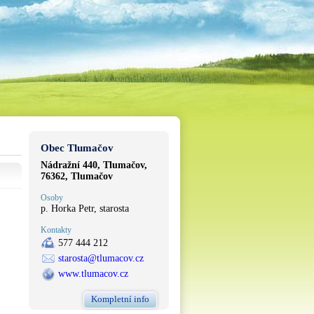
Obec Tlumačov
Nádražní 440, Tlumačov,
76362, Tlumačov
Osoby
p. Horka Petr, starosta
Kontakty
577 444 212
starosta@tlumacov.cz
www.tlumacov.cz
Kompletní info