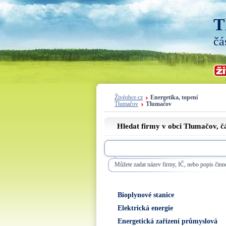
T
čá
Živéobce.cz
Energetika, topení
Tlumačov
Tlumačov
Hledat firmy v obci Tlumačov, č
Můžete zadat název firmy, IČ, nebo popis činno
Bioplynové stanice
Elektrická energie
Energetická zařízení průmyslová