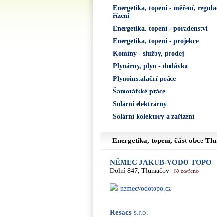
Energetika, topení - měření, regula
řízení
Energetika, topení - poradenství
Energetika, topení - projekce
Komíny - služby, prodej
Plynárny, plyn - dodávka
Plynoinstalační práce
Šamotářské práce
Solární elektrárny
Solární kolektory a zařízení
Energetika, topení, část obce
Tl
NĚMEC JAKUB-VODO TOPO
Dolní 847, Tlumačov
zavřeno
nemecvodotopo.cz
Resacs
s.r.o.