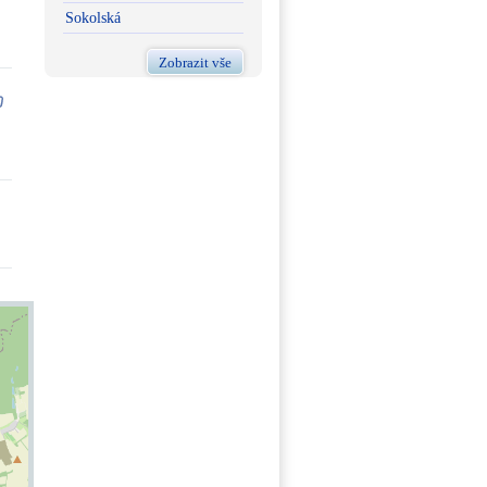
Sokolská
Zobrazit vše