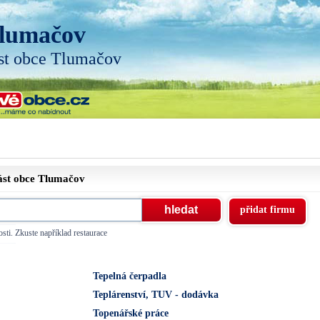
lumačov
st obce Tlumačov
ást obce
Tlumačov
přidat firmu
sti. Zkuste například restaurace
Tepelná čerpadla
Teplárenství, TUV - dodávka
Topenářské práce