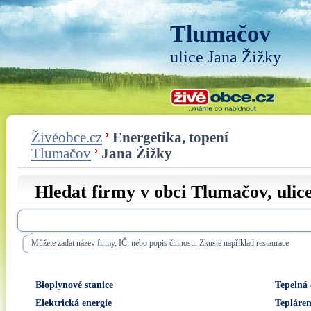
Tlumačov
ulice Jana Žižky
Živéobce.cz
Energetika, topení
Tlumačov
Jana Žižky
Hledat firmy v obci Tlumačov, ulic
Můžete zadat název firmy, IČ, nebo popis činnosti. Zkuste například restaurace
Bioplynové stanice
Tepelná 
Elektrická energie
Tepláre