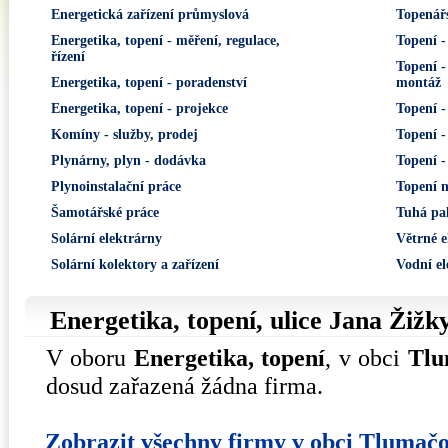
Energetická zařízení průmyslová
Topenář
Energetika, topení - měření, regulace,
Topení -
řízení
Topení -
Energetika, topení - poradenství
montáž
Energetika, topení - projekce
Topení -
Komíny - služby, prodej
Topení -
Plynárny, plyn - dodávka
Topení -
Plynoinstalační práce
Topení n
Šamotářské práce
Tuhá pal
Solární elektrárny
Větrné e
Solární kolektory a zařízení
Vodní el
Energetika, topení, ulice
Jana Žižk
V oboru
Energetika, topení
, v obci
Tlu
dosud zařazená žádna firma.
Zobrazit všechny firmy v obci Tlumač