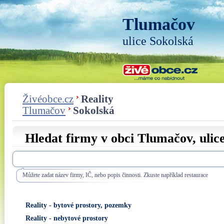
Tlumačov
ulice Sokolská
Živéobce.cz
Reality
Tlumačov
Sokolská
Hledat firmy v obci Tlumačov, ulic
Můžete zadat název firmy, IČ, nebo popis činnosti. Zkuste například restaurace
Reality - bytové prostory, pozemky
Reality - nebytové prostory