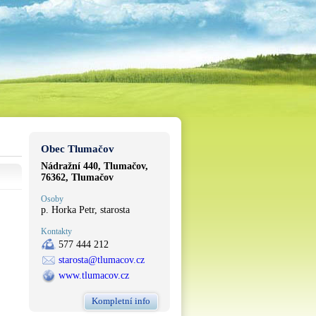
Obec Tlumačov
Nádražní 440, Tlumačov,
76362, Tlumačov
Osoby
p. Horka Petr, starosta
Kontakty
577 444 212
starosta@tlumacov.cz
www.tlumacov.cz
Kompletní info