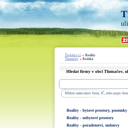
T
ul
Živéobce.cz
Reality
Tlumačov
Krátká
Hledat firmy v obci Tlumačov, u
Můžete zadat název firmy, IČ, nebo popis činno
Reality - bytové prostory, pozemky
Reality - nebytové prostory
Reality - poradenství, smlouvy