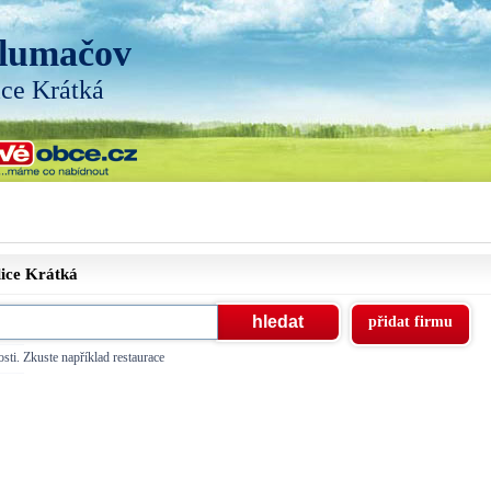
lumačov
ice Krátká
lice
Krátká
přidat firmu
sti. Zkuste například restaurace