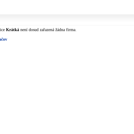
lice
Krátká
není dosud zařazená žádna firma.
ačov