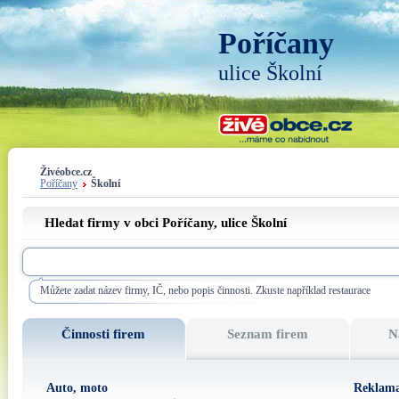
Poříčany
ulice Školní
Živéobce.cz
Poříčany
Školní
Hledat firmy v obci Poříčany, ulice
Školní
Můžete zadat název firmy, IČ, nebo popis činnosti. Zkuste například restaurace
Činnosti firem
Seznam firem
N
Auto, moto
Reklama