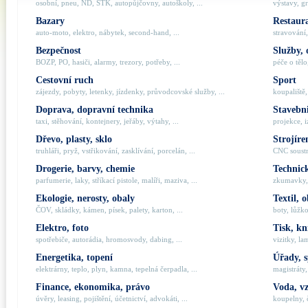
osobní, pneu, ND, STK, autopůjčovny, autoškoly, ...
výstavy, gr
Bazary
Restaur
auto-moto, elektro, nábytek, second-hand, ...
stravování,
Bezpečnost
Služby, 
BOZP, PO, hasiči, alarmy, trezory, potřeby, ...
péče o tělo,
Cestovní ruch
Sport
zájezdy, pobyty, letenky, jízdenky, průvodcovské služby, ...
koupaliště,
Doprava, dopravní technika
Stavebni
taxi, stěhování, kontejnery, jeřáby, výtahy, ...
projekce, i
Dřevo, plasty, sklo
Strojíre
truhláři, pryž, vstřikování, zasklívání, porcelán, ...
CNC soustru
Drogerie, barvy, chemie
Technick
parfumerie, laky, stříkací pistole, malíři, maziva, ...
zkumavky, 
Ekologie, nerosty, obaly
Textil, 
ČOV, skládky, kámen, písek, palety, karton, ...
boty, lůžko
Elektro, foto
Tisk, kn
spotřebiče, autorádia, hromosvody, dabing, ...
vizitky, la
Energetika, topení
Úřady, 
elektrárny, teplo, plyn, kamna, tepelná čerpadla, ...
magistráty,
Finance, ekonomika, právo
Voda, v
úvěry, leasing, pojištění, účetnictví, advokáti, ...
koupelny, č