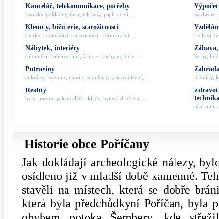
Kancelář, telekomunikace, potřeby
Výpočetn
kopírky, pokladny, faxy, telefony, papírnictví, ...
hardware, 
Klenoty, bižuterie, starožitnosti
Vzdělání
šperky, hodinářství, starožitnosti, restaurování, ...
školství, s
Nábytek, interiéry
Zábava,
čalounění, koberce, lina, žaluzie, kuchyně, židle, ...
herny, hudb
Potraviny
Zahrada,
cukrárny, uzeniny, nápoje, sodobary, gastrozařízení, ...
trávníky, k
Reality
Zdravotn
technik
byty, pozemky, kanceláře, sklady, bytová družstva, ...
oční optik
Historie obce Poříčany
Jak dokládají archeologické nálezy, byl
osídleno již v mladší době kamenné. Tehd
stavěli na místech, která se dobře brán
která byla předchůdkyní Poříčan, byla p
ohybem potoka Šembery, kde střeži