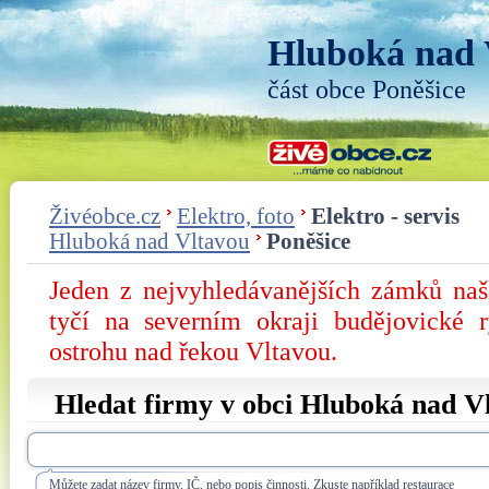
Hluboká nad 
část obce Poněšice
Živéobce.cz
Elektro, foto
Elektro - servis
Hluboká nad Vltavou
Poněšice
Jeden z nejvyhledávanějších zámků na
tyčí na severním okraji budějovické 
ostrohu nad řekou Vltavou.
Hledat firmy v obci Hluboká nad V
Můžete zadat název firmy, IČ, nebo popis činnosti. Zkuste například restaurace