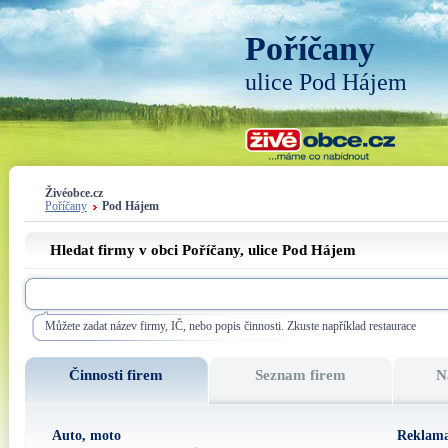
Poříčany
ulice Pod Hájem
Živéobce.cz
Poříčany
Pod Hájem
Hledat firmy v obci Poříčany, ulice
Pod Hájem
Můžete zadat název firmy, IČ, nebo popis činnosti. Zkuste například restaurace
Činnosti firem
Seznam firem
N
Auto, moto
Reklama