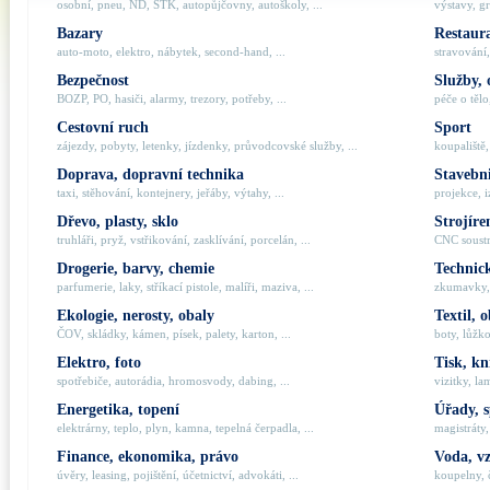
osobní, pneu, ND, STK, autopůjčovny, autoškoly, ...
výstavy, gr
Bazary
Restaur
auto-moto, elektro, nábytek, second-hand, ...
stravování,
Bezpečnost
Služby, 
BOZP, PO, hasiči, alarmy, trezory, potřeby, ...
péče o tělo,
Cestovní ruch
Sport
zájezdy, pobyty, letenky, jízdenky, průvodcovské služby, ...
koupaliště,
Doprava, dopravní technika
Stavebni
taxi, stěhování, kontejnery, jeřáby, výtahy, ...
projekce, i
Dřevo, plasty, sklo
Strojíre
truhláři, pryž, vstřikování, zasklívání, porcelán, ...
CNC soustru
Drogerie, barvy, chemie
Technick
parfumerie, laky, stříkací pistole, malíři, maziva, ...
zkumavky, 
Ekologie, nerosty, obaly
Textil, 
ČOV, skládky, kámen, písek, palety, karton, ...
boty, lůžko
Elektro, foto
Tisk, kn
spotřebiče, autorádia, hromosvody, dabing, ...
vizitky, la
Energetika, topení
Úřady, 
elektrárny, teplo, plyn, kamna, tepelná čerpadla, ...
magistráty,
Finance, ekonomika, právo
Voda, v
úvěry, leasing, pojištění, účetnictví, advokáti, ...
koupelny, č