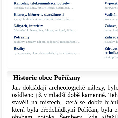
Kancelář, telekomunikace, potřeby
Výpočetn
kopírky, pokladny, faxy, telefony, papírnictví, ...
hardware, 
Klenoty, bižuterie, starožitnosti
Vzdělání
šperky, hodinářství, starožitnosti, restaurování, ...
školství, s
Nábytek, interiéry
Zábava,
čalounění, koberce, lina, žaluzie, kuchyně, židle, ...
herny, hudb
Potraviny
Zahrada,
cukrárny, uzeniny, nápoje, sodobary, gastrozařízení, ...
trávníky, k
Reality
Zdravotn
technik
byty, pozemky, kanceláře, sklady, bytová družstva, ...
oční optik
Historie obce Poříčany
Jak dokládají archeologické nálezy, byl
osídleno již v mladší době kamenné. Tehd
stavěli na místech, která se dobře brán
která byla předchůdkyní Poříčan, byla p
ohybem potoka Šembery, kde střeži