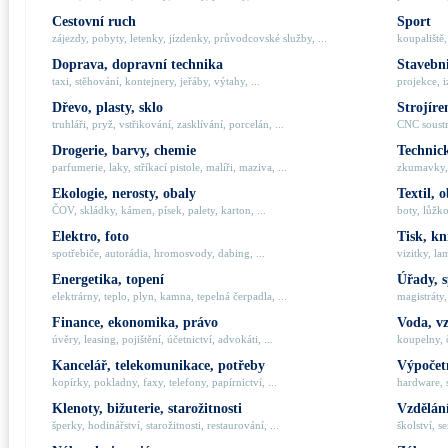
Cestovní ruch
Sport
zájezdy, pobyty, letenky, jízdenky, průvodcovské služby, ...
koupaliště,
Doprava, dopravní technika
Stavebni
taxi, stěhování, kontejnery, jeřáby, výtahy, ...
projekce, i
Dřevo, plasty, sklo
Strojíre
truhláři, pryž, vstřikování, zasklívání, porcelán, ...
CNC soustru
Drogerie, barvy, chemie
Technick
parfumerie, laky, stříkací pistole, malíři, maziva, ...
zkumavky, 
Ekologie, nerosty, obaly
Textil, 
ČOV, skládky, kámen, písek, palety, karton, ...
boty, lůžko
Elektro, foto
Tisk, kn
spotřebiče, autorádia, hromosvody, dabing, ...
vizitky, la
Energetika, topení
Úřady, 
elektrárny, teplo, plyn, kamna, tepelná čerpadla, ...
magistráty,
Finance, ekonomika, právo
Voda, v
úvěry, leasing, pojištění, účetnictví, advokáti, ...
koupelny, č
Kancelář, telekomunikace, potřeby
Výpočetn
kopírky, pokladny, faxy, telefony, papírnictví, ...
hardware, 
Klenoty, bižuterie, starožitnosti
Vzdělání
šperky, hodinářství, starožitnosti, restaurování, ...
školství, s