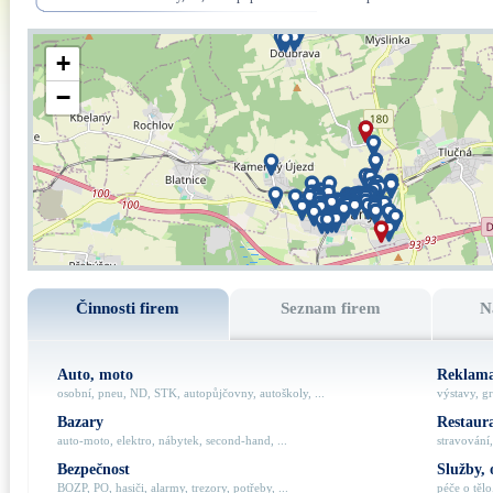
+
−
Činnosti firem
Seznam firem
N
Auto, moto
Reklama
osobní, pneu, ND, STK, autopůjčovny, autoškoly, ...
výstavy, gr
Bazary
Restaur
auto-moto, elektro, nábytek, second-hand, ...
stravování,
Bezpečnost
Služby, 
BOZP, PO, hasiči, alarmy, trezory, potřeby, ...
péče o tělo,