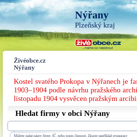
Nýřany
Plzeňský kraj
Živéobce.cz
Nýřany
Kostel svatého Prokopa v Nýřanech je far
1903–1904 podle návrhu pražského arch
listopadu 1904 vysvěcen pražským arci
Hledat firmy v obci Nýřany
Můžete zadat název firmy, IČ, nebo popis činnosti. Zkuste například restaurace