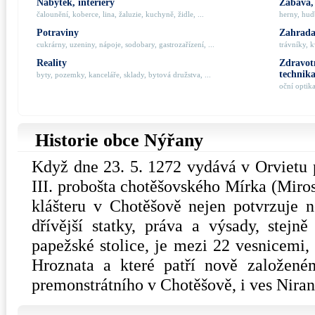
Nábytek, interiéry
Zábava,
čalounění, koberce, lina, žaluzie, kuchyně, židle, ...
herny, hudb
Potraviny
Zahrada,
cukrárny, uzeniny, nápoje, sodobary, gastrozařízení, ...
trávníky, k
Reality
Zdravotn
technik
byty, pozemky, kanceláře, sklady, bytová družstva, ...
oční optik
Historie obce Nýřany
Když dne 23. 5. 1272 vydává v Orvietu
III. probošta chotěšovského Mírka (Mirosl
klášteru v Chotěšově nejen potvrzuje 
dřívější statky, práva a výsady, stejně
papežské stolice, je mezi 22 vesnicemi, 
Hroznata a které patří nově založené
premonstrátního v Chotěšově, i ves Niran