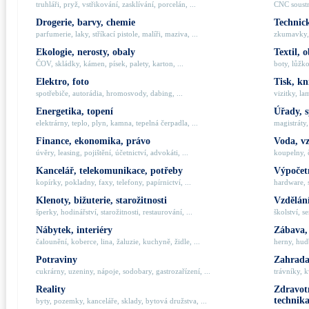
truhláři, pryž, vstřikování, zasklívání, porcelán, ...
CNC soustru
Drogerie, barvy, chemie
Technick
parfumerie, laky, stříkací pistole, malíři, maziva, ...
zkumavky, 
Ekologie, nerosty, obaly
Textil, 
ČOV, skládky, kámen, písek, palety, karton, ...
boty, lůžko
Elektro, foto
Tisk, kn
spotřebiče, autorádia, hromosvody, dabing, ...
vizitky, la
Energetika, topení
Úřady, 
elektrárny, teplo, plyn, kamna, tepelná čerpadla, ...
magistráty,
Finance, ekonomika, právo
Voda, v
úvěry, leasing, pojištění, účetnictví, advokáti, ...
koupelny, č
Kancelář, telekomunikace, potřeby
Výpočetn
kopírky, pokladny, faxy, telefony, papírnictví, ...
hardware, 
Klenoty, bižuterie, starožitnosti
Vzdělání
šperky, hodinářství, starožitnosti, restaurování, ...
školství, s
Nábytek, interiéry
Zábava,
čalounění, koberce, lina, žaluzie, kuchyně, židle, ...
herny, hudb
Potraviny
Zahrada,
cukrárny, uzeniny, nápoje, sodobary, gastrozařízení, ...
trávníky, k
Reality
Zdravotn
technik
byty, pozemky, kanceláře, sklady, bytová družstva, ...