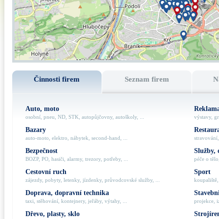
Činnosti firem
Seznam firem
N
Auto, moto
Reklama
osobní, pneu, ND, STK, autopůjčovny, autoškoly, ...
výstavy, gr
Bazary
Restaur
auto-moto, elektro, nábytek, second-hand, ...
stravování,
Bezpečnost
Služby, 
BOZP, PO, hasiči, alarmy, trezory, potřeby, ...
péče o tělo,
Cestovní ruch
Sport
zájezdy, pobyty, letenky, jízdenky, průvodcovské služby, ...
koupaliště,
Doprava, dopravní technika
Stavebni
taxi, stěhování, kontejnery, jeřáby, výtahy, ...
projekce, i
Dřevo, plasty, sklo
Strojíre