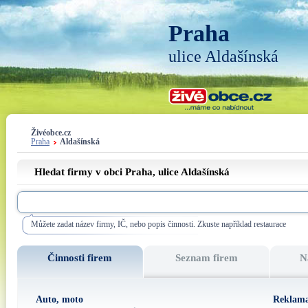
Praha
ulice Aldašínská
Živéobce.cz
Praha
Aldašínská
Hledat firmy v obci Praha, ulice
Aldašínská
Můžete zadat název firmy, IČ, nebo popis činnosti. Zkuste například restaurace
Činnosti firem
Seznam firem
N
Auto, moto
Reklama