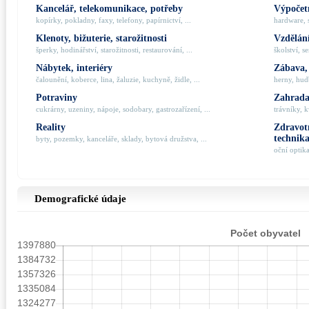
Kancelář, telekomunikace, potřeby
Výpočetn
kopírky, pokladny, faxy, telefony, papírnictví, ...
hardware, 
Klenoty, bižuterie, starožitnosti
Vzdělání
šperky, hodinářství, starožitnosti, restaurování, ...
školství, s
Nábytek, interiéry
Zábava,
čalounění, koberce, lina, žaluzie, kuchyně, židle, ...
herny, hudb
Potraviny
Zahrada,
cukrárny, uzeniny, nápoje, sodobary, gastrozařízení, ...
trávníky, k
Reality
Zdravotn
technik
byty, pozemky, kanceláře, sklady, bytová družstva, ...
oční optik
Demografické údaje