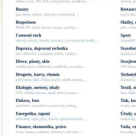
osobní, pneu, ND, STK, autopůjčovny, autoškoly, ...
výstavy, gr
Bazary
Restaur
auto-moto, elektro, nábytek, second-hand, ...
stravování,
Bezpečnost
Služby, 
BOZP, PO, hasiči, alarmy, trezory, potřeby, ...
péče o tělo,
Cestovní ruch
Sport
zájezdy, pobyty, letenky, jízdenky, průvodcovské služby, ...
koupaliště,
Doprava, dopravní technika
Stavebni
taxi, stěhování, kontejnery, jeřáby, výtahy, ...
projekce, i
Dřevo, plasty, sklo
Strojíre
truhláři, pryž, vstřikování, zasklívání, porcelán, ...
CNC soustru
Drogerie, barvy, chemie
Technick
parfumerie, laky, stříkací pistole, malíři, maziva, ...
zkumavky, 
Ekologie, nerosty, obaly
Textil, 
ČOV, skládky, kámen, písek, palety, karton, ...
boty, lůžko
Elektro, foto
Tisk, kn
spotřebiče, autorádia, hromosvody, dabing, ...
vizitky, la
Energetika, topení
Úřady, 
elektrárny, teplo, plyn, kamna, tepelná čerpadla, ...
magistráty,
Finance, ekonomika, právo
Voda, v
úvěry, leasing, pojištění, účetnictví, advokáti, ...
koupelny, č