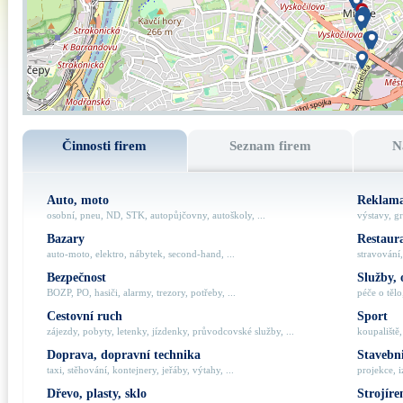
Činnosti firem
Seznam firem
N
Auto, moto
Reklama
osobní, pneu, ND, STK, autopůjčovny, autoškoly, ...
výstavy, gr
Bazary
Restaur
auto-moto, elektro, nábytek, second-hand, ...
stravování,
Bezpečnost
Služby, 
BOZP, PO, hasiči, alarmy, trezory, potřeby, ...
péče o tělo,
Cestovní ruch
Sport
zájezdy, pobyty, letenky, jízdenky, průvodcovské služby, ...
koupaliště,
Doprava, dopravní technika
Stavebni
taxi, stěhování, kontejnery, jeřáby, výtahy, ...
projekce, i
Dřevo, plasty, sklo
Strojíre