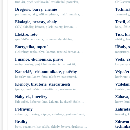
truhláři, pryž, vstřikování, zasklívání, porcelán, ...
CNC soustru
Drogerie, barvy, chemie
Technick
parfumerie, laky, stříkací pistole, malíři, maziva, ...
zkumavky, 
Ekologie, nerosty, obaly
Textil, 
ČOV, skládky, kámen, písek, palety, karton, ...
boty, lůžko
Elektro, foto
Tisk, kn
spotřebiče, autorádia, hromosvody, dabing, ...
vizitky, la
Energetika, topení
Úřady, 
elektrárny, teplo, plyn, kamna, tepelná čerpadla, ...
magistráty,
Finance, ekonomika, právo
Voda, v
úvěry, leasing, pojištění, účetnictví, advokáti, ...
koupelny, č
Kancelář, telekomunikace, potřeby
Výpočetn
kopírky, pokladny, faxy, telefony, papírnictví, ...
hardware, 
Klenoty, bižuterie, starožitnosti
Vzdělání
šperky, hodinářství, starožitnosti, restaurování, ...
školství, s
Nábytek, interiéry
Zábava,
čalounění, koberce, lina, žaluzie, kuchyně, židle, ...
herny, hudb
Potraviny
Zahrada,
cukrárny, uzeniny, nápoje, sodobary, gastrozařízení, ...
trávníky, k
Reality
Zdravotn
technik
byty, pozemky, kanceláře, sklady, bytová družstva, ...