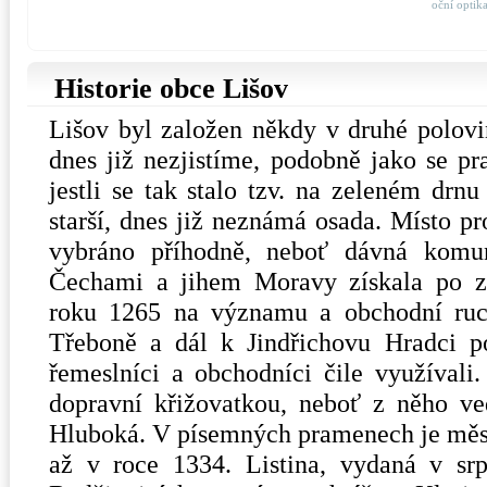
oční optik
Historie obce Lišov
Lišov byl založen někdy v druhé polovin
dnes již nezjistíme, podobně jako se 
jestli se tak stalo tzv. na zeleném drn
starší, dnes již neznámá osada. Místo p
vybráno příhodně, neboť dávná komun
Čechami a jihem Moravy získala po z
roku 1265 na významu a obchodní ruc
Třeboně a dál k Jindřichovu Hradci pos
řemeslníci a obchodníci čile využíval
dopravní křižovatkou, neboť z něho ve
Hluboká. V písemných pramenech je měs
až v roce 1334. Listina, vydaná v sr