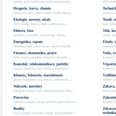
truhláři, pryž, vstřikování, zasklívání, porcelán, ...
CNC soustru
Drogerie, barvy, chemie
Technick
parfumerie, laky, stříkací pistole, malíři, maziva, ...
zkumavky, 
Ekologie, nerosty, obaly
Textil, 
ČOV, skládky, kámen, písek, palety, karton, ...
boty, lůžko
Elektro, foto
Tisk, kn
spotřebiče, autorádia, hromosvody, dabing, ...
vizitky, la
Energetika, topení
Úřady, 
elektrárny, teplo, plyn, kamna, tepelná čerpadla, ...
magistráty,
Finance, ekonomika, právo
Voda, v
úvěry, leasing, pojištění, účetnictví, advokáti, ...
koupelny, č
Kancelář, telekomunikace, potřeby
Výpočetn
kopírky, pokladny, faxy, telefony, papírnictví, ...
hardware, 
Klenoty, bižuterie, starožitnosti
Vzdělání
šperky, hodinářství, starožitnosti, restaurování, ...
školství, s
Nábytek, interiéry
Zábava,
čalounění, koberce, lina, žaluzie, kuchyně, židle, ...
herny, hudb
Potraviny
Zahrada,
cukrárny, uzeniny, nápoje, sodobary, gastrozařízení, ...
trávníky, k
Reality
Zdravotn
technik
byty, pozemky, kanceláře, sklady, bytová družstva, ...