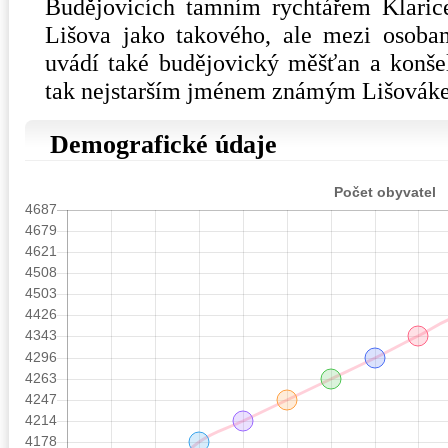
Budějovicích tamním rychtářem Klarice
Lišova jako takového, ale mezi osobam
uvádí také budějovický měšťan a konšel
tak nejstarším jménem známým Lišovák
Demografické údaje