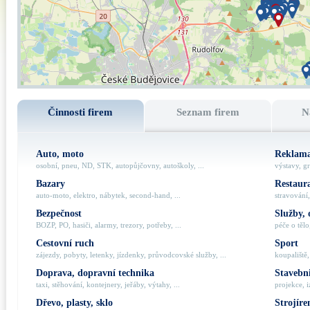
Činnosti firem
Seznam firem
N
Auto, moto
Reklama
osobní, pneu, ND, STK, autopůjčovny, autoškoly, ...
výstavy, gr
Bazary
Restaur
auto-moto, elektro, nábytek, second-hand, ...
stravování,
Bezpečnost
Služby, 
BOZP, PO, hasiči, alarmy, trezory, potřeby, ...
péče o tělo,
Cestovní ruch
Sport
zájezdy, pobyty, letenky, jízdenky, průvodcovské služby, ...
koupaliště,
Doprava, dopravní technika
Stavebni
taxi, stěhování, kontejnery, jeřáby, výtahy, ...
projekce, i
Dřevo, plasty, sklo
Strojíre