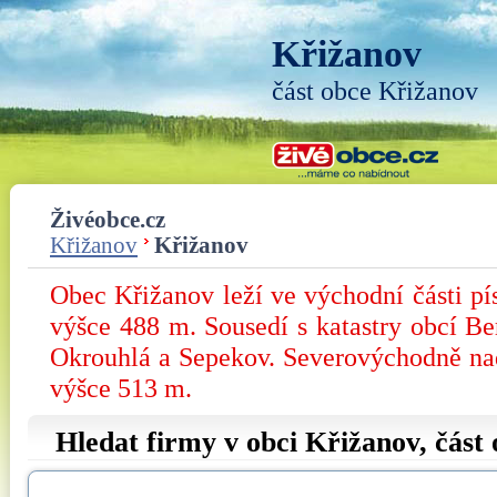
Křižanov
část obce Křižanov
Živéobce.cz
Křižanov
Křižanov
Obec Křižanov leží ve východní části p
výšce 488 m. Sousedí s katastry obcí Ber
Okrouhlá a Sepekov. Severovýchodně nad
výšce 513 m.
Hledat firmy v obci Křižanov, část