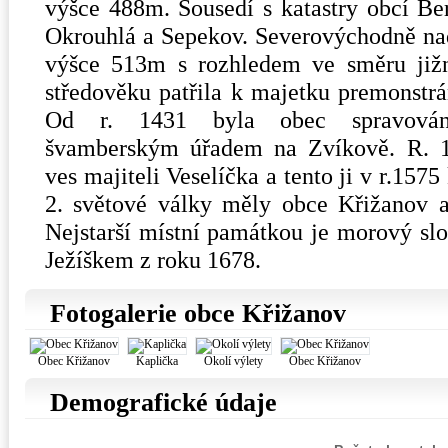
výšce 488m. Sousedí s katastry obcí Ber
Okrouhlá a Sepekov. Severovýchodně nad
výšce 513m s rozhledem ve směru již
středověku patřila k majetku premonstrá
Od r. 1431 byla obec spravován
švamberským úřadem na Zvíkově. R. 1
ves majiteli Veselíčka a tento ji v r.157
2. světové války měly obce Křižanov a
Nejstarší místní památkou je morový sl
Ježíškem z roku 1678.
Fotogalerie obce Křižanov
Obec Křižanov
Kaplička
Okolí výlety
Obec Křižanov
Demografické údaje