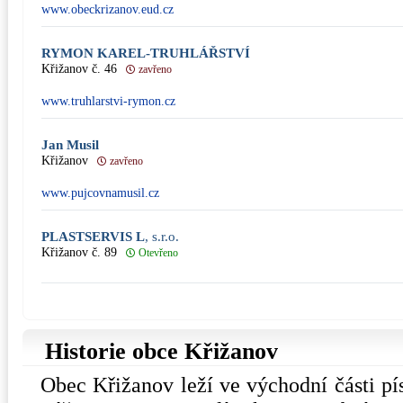
www.obeckrizanov.eud.cz
RYMON KAREL-TRUHLÁŘSTVÍ
Křižanov č. 46
zavřeno
www.truhlarstvi-rymon.cz
Jan Musil
Křižanov
zavřeno
www.pujcovnamusil.cz
PLASTSERVIS L
, s.r.o.
Křižanov č. 89
Otevřeno
Historie obce Křižanov
Obec Křižanov leží ve východní části p