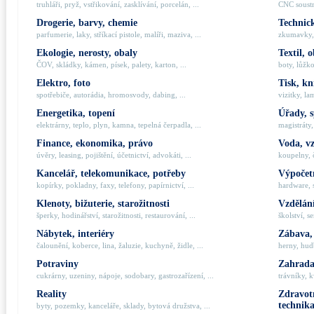
truhláři, pryž, vstřikování, zasklívání, porcelán, ...
CNC soustru
Drogerie, barvy, chemie
Technick
parfumerie, laky, stříkací pistole, malíři, maziva, ...
zkumavky, 
Ekologie, nerosty, obaly
Textil, 
ČOV, skládky, kámen, písek, palety, karton, ...
boty, lůžko
Elektro, foto
Tisk, kn
spotřebiče, autorádia, hromosvody, dabing, ...
vizitky, la
Energetika, topení
Úřady, 
elektrárny, teplo, plyn, kamna, tepelná čerpadla, ...
magistráty,
Finance, ekonomika, právo
Voda, v
úvěry, leasing, pojištění, účetnictví, advokáti, ...
koupelny, č
Kancelář, telekomunikace, potřeby
Výpočetn
kopírky, pokladny, faxy, telefony, papírnictví, ...
hardware, 
Klenoty, bižuterie, starožitnosti
Vzdělání
šperky, hodinářství, starožitnosti, restaurování, ...
školství, s
Nábytek, interiéry
Zábava,
čalounění, koberce, lina, žaluzie, kuchyně, židle, ...
herny, hudb
Potraviny
Zahrada,
cukrárny, uzeniny, nápoje, sodobary, gastrozařízení, ...
trávníky, k
Reality
Zdravotn
technik
byty, pozemky, kanceláře, sklady, bytová družstva, ...