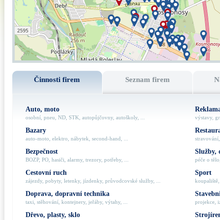
Činnosti firem
Seznam firem
N
Auto, moto
Reklama
osobní, pneu, ND, STK, autopůjčovny, autoškoly, ...
výstavy, gr
Bazary
Restaur
auto-moto, elektro, nábytek, second-hand, ...
stravování,
Bezpečnost
Služby, 
BOZP, PO, hasiči, alarmy, trezory, potřeby, ...
péče o tělo,
Cestovní ruch
Sport
zájezdy, pobyty, letenky, jízdenky, průvodcovské služby, ...
koupaliště,
Doprava, dopravní technika
Stavebni
taxi, stěhování, kontejnery, jeřáby, výtahy, ...
projekce, i
Dřevo, plasty, sklo
Strojíre