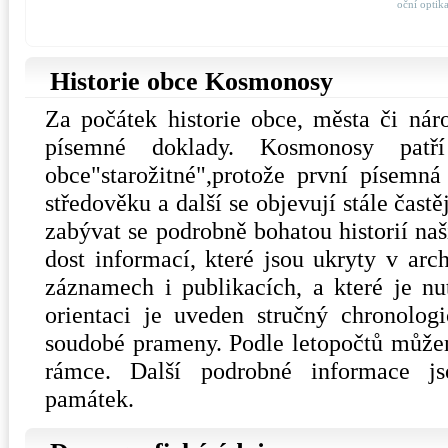
oční optik
Historie obce Kosmonosy
Za počátek historie obce, města či nár
písemné doklady. Kosmonosy pat
obce"starožitné",protože první písemn
středověku a další se objevují stále častě
zabývat se podrobně bohatou historií naši
dost informací, které jsou ukryty v arc
záznamech i publikacích, a které je n
orientaci je uveden stručný chronologi
soudobé prameny. Podle letopočtů můžeme
rámce. Další podrobné informace js
památek.