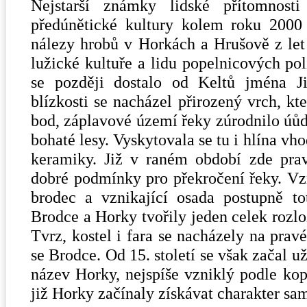
Nejstarší známky lidské přítomnost
předúnětické kultury kolem roku 2000 
nálezy hrobů v Horkách a Hrušově z let 
lužické kultuře a lidu popelnicových pol
se později dostalo od Keltů jména J
blízkosti se nacházel přirozený vrch, kt
bod, záplavové území řeky zúrodnilo úůd
bohaté lesy. Vyskytovala se tu i hlína vh
keramiky. Již v raném období zde prav
dobré podmínky pro překročení řeky. Vzn
brodec a vznikající osada postupně to
Brodce a Horky tvořily jeden celek rozlo
Tvrz, kostel i fara se nacházely na pra
se Brodce. Od 15. století se však začal už
název Horky, nejspíše vzniklý podle kop
již Horky začínaly získávat charakter sam