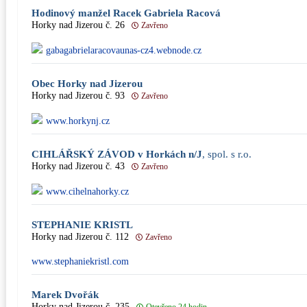
Hodinový manžel Racek Gabriela Racová
Horky nad Jizerou č. 26
Zavřeno
gabagabrielaracovaunas-cz4.webnode.cz
Obec Horky nad Jizerou
Horky nad Jizerou č. 93
Zavřeno
www.horkynj.cz
CIHLÁŘSKÝ ZÁVOD v Horkách n/J
, spol. s r.o.
Horky nad Jizerou č. 43
Zavřeno
www.cihelnahorky.cz
STEPHANIE KRISTL
Horky nad Jizerou č. 112
Zavřeno
www.stephaniekristl.com
Marek Dvořák
Horky nad Jizerou č. 235