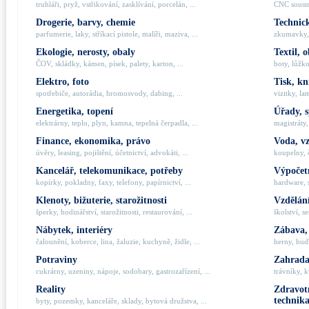
truhláři, pryž, vstřikování, zasklívání, porcelán, ...
CNC soustru
Drogerie, barvy, chemie
Technick
parfumerie, laky, stříkací pistole, malíři, maziva, ...
zkumavky, 
Ekologie, nerosty, obaly
Textil, 
ČOV, skládky, kámen, písek, palety, karton, ...
boty, lůžko
Elektro, foto
Tisk, kn
spotřebiče, autorádia, hromosvody, dabing, ...
vizitky, la
Energetika, topení
Úřady, 
elektrárny, teplo, plyn, kamna, tepelná čerpadla, ...
magistráty,
Finance, ekonomika, právo
Voda, v
úvěry, leasing, pojištění, účetnictví, advokáti, ...
koupelny, č
Kancelář, telekomunikace, potřeby
Výpočetn
kopírky, pokladny, faxy, telefony, papírnictví, ...
hardware, 
Klenoty, bižuterie, starožitnosti
Vzdělání
šperky, hodinářství, starožitnosti, restaurování, ...
školství, s
Nábytek, interiéry
Zábava,
čalounění, koberce, lina, žaluzie, kuchyně, židle, ...
herny, hudb
Potraviny
Zahrada,
cukrárny, uzeniny, nápoje, sodobary, gastrozařízení, ...
trávníky, k
Reality
Zdravotn
technik
byty, pozemky, kanceláře, sklady, bytová družstva, ...