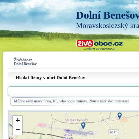
Dolní Benešo
Moravskoslezský kra
Živéobce.cz
Dolní Benešov
Hledat firmy v obci Dolní Benešov
Můžete zadat název firmy, IČ, nebo popis činnosti. Zkuste například restaurace
+
−