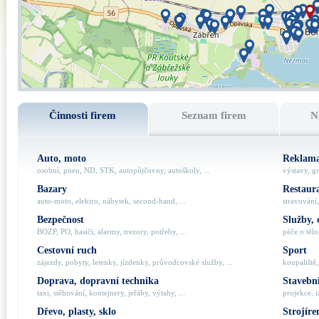
Činnosti firem
Seznam firem
N
Auto, moto
Reklama
osobní, pneu, ND, STK, autopůjčovny, autoškoly, ...
výstavy, gr
Bazary
Restaur
auto-moto, elektro, nábytek, second-hand, ...
stravování,
Bezpečnost
Služby, 
BOZP, PO, hasiči, alarmy, trezory, potřeby, ...
péče o tělo,
Cestovní ruch
Sport
zájezdy, pobyty, letenky, jízdenky, průvodcovské služby, ...
koupaliště,
Doprava, dopravní technika
Stavebni
taxi, stěhování, kontejnery, jeřáby, výtahy, ...
projekce, i
Dřevo, plasty, sklo
Strojíre