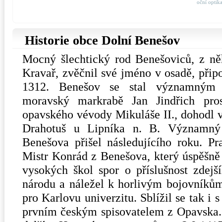
oční optik
Historie obce Dolní Benešov
Mocný šlechtický rod Benešoviců, z ně
Kravař, zvěčnil své jméno v osadě, připo
1312. Benešov se stal významným 
moravský markrabě Jan Jindřich pros
opavského vévody Mikuláše II., dohodl v
Drahotuš u Lipníka n. B. Významný
Benešova přišel následujícího roku. P
Mistr Konrád z Benešova, který úspěšně 
vysokých škol spor o příslušnost zdej
národu a náležel k horlivým bojovníkům
pro Karlovu univerzitu. Sblížil se tak 
prvním českým spisovatelem z Opavska.