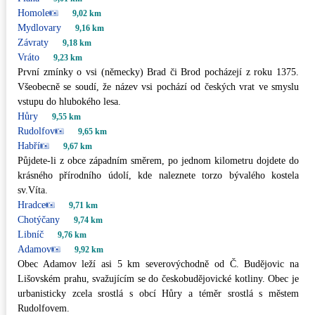
Homole
9,02 km
Mydlovary
9,16 km
Závraty
9,18 km
Vráto
9,23 km
První zmínky o vsi (německy) Brad či Brod pocházejí z roku 1375.
Všeobecně se soudí, že název vsi pochází od českých vrat ve smyslu
vstupu do hlubokého lesa.
Hůry
9,55 km
Rudolfov
9,65 km
Habří
9,67 km
Půjdete-li z obce západním směrem, po jednom kilometru dojdete do
krásného přírodního údolí, kde naleznete torzo bývalého kostela
sv.Víta.
Hradce
9,71 km
Chotýčany
9,74 km
Libníč
9,76 km
Adamov
9,92 km
Obec Adamov leží asi 5 km severovýchodně od Č. Budějovic na
Lišovském prahu, svažujícím se do českobudějovické kotliny. Obec je
urbanisticky zcela srostlá s obcí Hůry a téměr srostlá s městem
Rudolfovem.