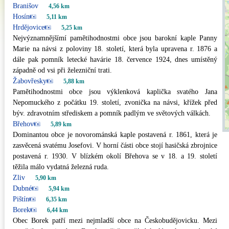
Branišov
4,56 km
Hosín
5,11 km
Hrdějovice
5,25 km
Nejvýznamnějšímí pamětihodnostmi obce jsou barokní kaple Panny
Marie na návsi z poloviny 18. století, která byla upravena r. 1876 a
dále pak pomník letecké havárie 18. července 1924, dnes umístěný
západně od vsi při železniční trati.
Žabovřesky
5,88 km
Pamětihodnostmi obce jsou výklenková kaplička svatého Jana
Nepomuckého z počátku 19. století, zvonička na návsi, křížek před
býv. zdravotním střediskem a pomník padlým ve světových válkách.
Břehov
5,89 km
Dominantou obce je novorománská kaple postavená r. 1861, která je
zasvěcená svatému Josefovi. V horní části obce stojí hasičská zbrojnice
postavená r. 1930. V blízkém okolí Břehova se v 18. a 19. století
těžila málo vydatná železná ruda.
Zliv
5,90 km
Dubné
5,94 km
Pištín
6,35 km
Borek
6,44 km
Obec Borek patří mezi nejmladší obce na Českobudějovicku. Mezi