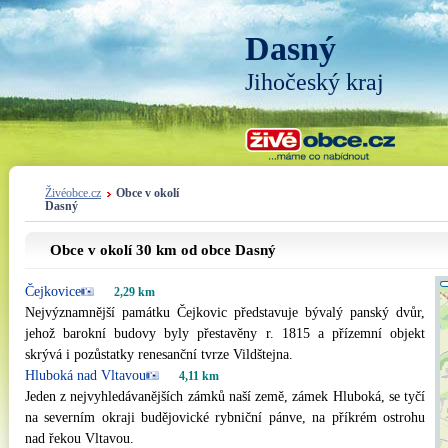
Dasný
Jihočeský kraj
Živéobce.cz
Obce v okolí
Dasný
Obce v okolí 30 km od obce Dasný
Čejkovice
2,29 km
Nejvýznamnější památku Čejkovic představuje bývalý panský dvůr,
jehož barokní budovy byly přestavěny r. 1815 a přízemní objekt
skrývá i pozůstatky renesanční tvrze Vildštejna.
Hluboká nad Vltavou
4,11 km
Jeden z nejvyhledávanějších zámků naší země, zámek Hluboká, se tyčí
na severním okraji budějovické rybniční pánve, na příkrém ostrohu
nad řekou Vltavou.