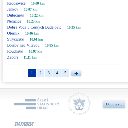
Radošovice
10,00 km
Jankov
10,07 km
Dubičné
10,22 km
Němčice
10,23 km
Dobrá Voda u Českých Budějovic
10,35 km
Olešník
10,46 km
Strýčice
10,61 km
Boršov nad Vltavou
10,85 km
Roudné
10,97 km
Záboří
11,11 km
1
2
3
4
5
O projektu