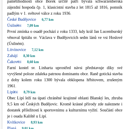
pamětihodnosti obce Borek určitě patří bývalá schwarzenberská
zájezdní hospoda čp. 1, klasicistní stavba z let 1815 až 1816, pomník
padlým v 1. světové válce z roku 1936.
České Budějovice
6,77 km
Úsilné
7,09 km
První zmínka o osadě pochází z roku 1333, kdy král Jan Lucemburský
věnoval špitálu sv. Václava v Budějovicích sedm lánů ve vsi Hoslové
(Úsilném).
Litvínovice
7,12 km
Zahájí
8,30 km
Čakov
8,60 km
Farní kostel sv. Linharta uprostřed návsi představuje díky své
vyvýšené poloze zdaleka patrnou dominantu obce. Raně gotická stavba
z doby kolem roku 1300 bývala obklopena hřbitovem, zrušeným
1961.
Lipí
8,79 km
Obec Lipí leží na úpatí chráněné krajinné oblasti Blanský les, zhruba
9,5 km od Českých Budějovic. Kromě krásné přírody zde naleznete i
dostatek příležitostí k sportovnímu a kulturnímu vyžití. Součástí obce
je i osada Kaliště u Lipí.
Kvítkovice
8,93 km
Planá
9,01 km