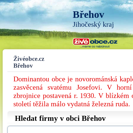
Břehov
Jihočeský kraj
Živéobce.cz
Břehov
Dominantou obce je novorománská kaple 
zasvěcená svatému Josefovi. V horní 
zbrojnice postavená r. 1930. V blízkém 
století těžila málo vydatná železná ruda.
Hledat firmy v obci Břehov