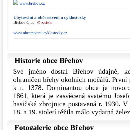
www.brehov.cz
Ubytování a občerstvení u cyklostezky
Břehov č. 53
zavřeno
www.obcerstveniucyklostezky.cz
Historie obce Břehov
Své jméno dostal Břehov údajně, kd
ohraničen břehy okolních močálů. První
k r. 1378. Dominantou obce je novoro
1861, která je zasvěcená svatému Josefo
hasičská zbrojnice postavená r. 1930. V
18. a 19. století těžila málo vydatná žele
Fotogalerie obce Břehov