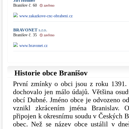
Jiří Honner
Branišov č. 60
zavřeno
www.zakazkove-cnc-obrabeni.cz
BRAVONET
s.r.o.
Branišov č. 35
zavřeno
www.bravonet.cz
Historie obce Branišov
První zmínky o obci jsou z roku 1391.
dochovalo jen málo údajů. Většina osudů
obcí Dubné. Jméno obce je odvozeno od
vznikl zkrácením jména Branislav. 
připojen k okresnímu soudu v Českých B
obec. Než se název obce ustálil v dn