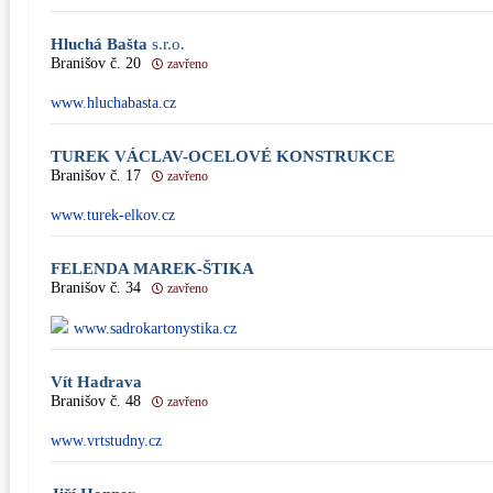
Hluchá Bašta
s.r.o.
Branišov č. 20
zavřeno
www.hluchabasta.cz
TUREK VÁCLAV-OCELOVÉ KONSTRUKCE
Branišov č. 17
zavřeno
www.turek-elkov.cz
FELENDA MAREK-ŠTIKA
Branišov č. 34
zavřeno
www.sadrokartonystika.cz
Vít Hadrava
Branišov č. 48
zavřeno
www.vrtstudny.cz