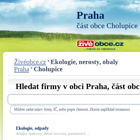
Praha
část obce Cholupice
Živéobce.cz
Ekologie, nerosty, obaly
Praha
Cholupice
Hledat firmy v obci Praha, část ob
Můžete zadat název firmy, IČ, nebo popis činnosti. Zkuste například restaurace
Ekologie, odpady
skládky, spalovny, sběrné suroviny, poradenství, ...