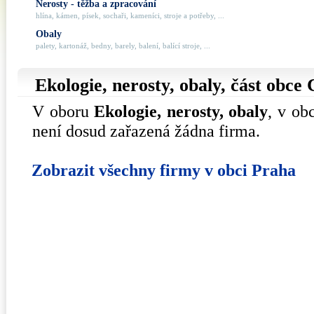
Nerosty - těžba a zpracování
hlína, kámen, písek, sochaři, kameníci, stroje a potřeby, ...
Obaly
palety, kartonáž, bedny, barely, balení, balící stroje, ...
Ekologie, nerosty, obaly, část obce
V oboru
Ekologie, nerosty, obaly
, v ob
není dosud zařazená žádna firma.
Zobrazit všechny firmy v obci Praha