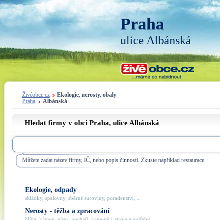
Praha
ulice Albánská
Živéobce.cz
Ekologie, nerosty, obaly
Praha
Albánská
Hledat firmy v obci Praha, ulice
Albánská
Můžete zadat název firmy, IČ, nebo popis činnosti. Zkuste například restaurace
Ekologie, odpady
skládky, spalovny, sběrné suroviny, poradenství, ...
Nerosty - těžba a zpracování
hlína, kámen, písek, sochaři, kameníci, stroje a potřeby, ...