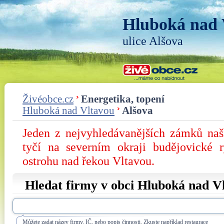
Hluboká nad 
ulice Alšova
Živéobce.cz
Energetika, topení
Hluboká nad Vltavou
Alšova
Jeden z nejvyhledávanějších zámků na
tyčí na severním okraji budějovické 
ostrohu nad řekou Vltavou.
Hledat firmy v obci Hluboká nad Vl
Můžete zadat název firmy, IČ, nebo popis činnosti. Zkuste například restaurace