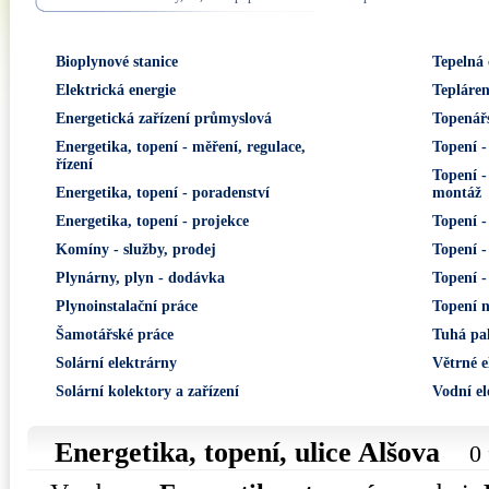
Bioplynové stanice
Tepelná 
Elektrická energie
Tepláre
Energetická zařízení průmyslová
Topenář
Energetika, topení - měření, regulace,
Topení -
řízení
Topení -
Energetika, topení - poradenství
montáž
Energetika, topení - projekce
Topení -
Komíny - služby, prodej
Topení -
Plynárny, plyn - dodávka
Topení -
Plynoinstalační práce
Topení n
Šamotářské práce
Tuhá pal
Solární elektrárny
Větrné e
Solární kolektory a zařízení
Vodní el
Energetika, topení, ulice
Alšova
0