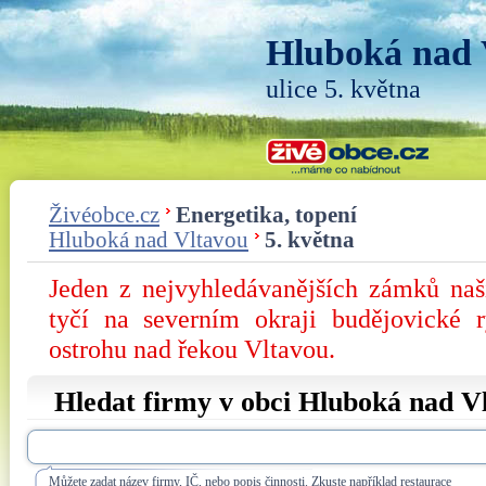
Hluboká nad 
ulice 5. května
Živéobce.cz
Energetika, topení
Hluboká nad Vltavou
5. května
Jeden z nejvyhledávanějších zámků na
tyčí na severním okraji budějovické 
ostrohu nad řekou Vltavou.
Hledat firmy v obci Hluboká nad Vl
Můžete zadat název firmy, IČ, nebo popis činnosti. Zkuste například restaurace