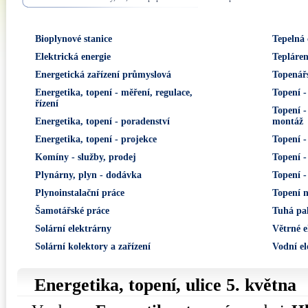
Bioplynové stanice
Tepelná 
Elektrická energie
Tepláre
Energetická zařízení průmyslová
Topenář
Energetika, topení - měření, regulace,
Topení -
řízení
Topení -
Energetika, topení - poradenství
montáž
Energetika, topení - projekce
Topení -
Komíny - služby, prodej
Topení -
Plynárny, plyn - dodávka
Topení -
Plynoinstalační práce
Topení n
Šamotářské práce
Tuhá pal
Solární elektrárny
Větrné e
Solární kolektory a zařízení
Vodní el
Energetika, topení, ulice
5. května