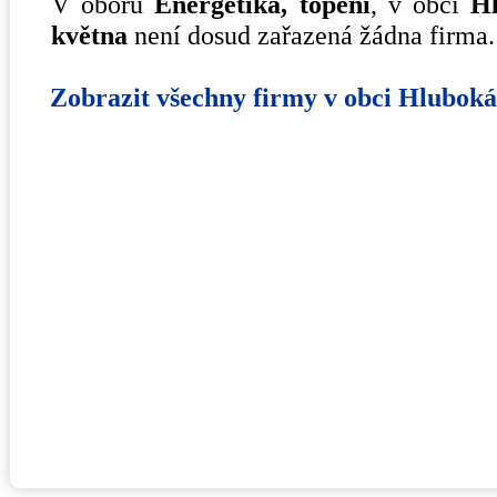
V oboru
Energetika, topení
, v obci
H
května
není dosud zařazená žádna firma.
Zobrazit všechny firmy v obci Hlubok