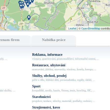
Leaflet
| ©
OpenStreetMap
contrib
eznam firem
Nabídka práce
Reklama, informace
ly, ...
výstavy, gravírování, písmomalířství, informační centra, ...
Restaurace, ubytování
stravování, jídelny, stravenky, vinárny, hotely, kempy, ...
Služby, obchod, prodej
péče o tělo, hlídání dětí, personalistika, regály, úklid, ...
Sport
ké služby, ...
koupaliště, areály, bazén, fitness, tenis, bowling, HC, ...
Stavebnictví
projekce, izolace, střechy, materiál, podlahy, zedníci, ...
Strojírenství, kovo