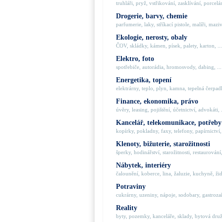
truhláři, pryž, vstřikování, zasklívání, porcelán
Drogerie, barvy, chemie
parfumerie, laky, stříkací pistole, malíři, maziva
Ekologie, nerosty, obaly
ČOV, skládky, kámen, písek, palety, karton, ...
Elektro, foto
spotřebiče, autorádia, hromosvody, dabing, ...
Energetika, topení
elektrárny, teplo, plyn, kamna, tepelná čerpadla
Finance, ekonomika, právo
úvěry, leasing, pojištění, účetnictví, advokáti, .
Kancelář, telekomunikace, potřeby
kopírky, pokladny, faxy, telefony, papírnictví, 
Klenoty, bižuterie, starožitnosti
šperky, hodinářství, starožitnosti, restaurování,
Nábytek, interiéry
čalounění, koberce, lina, žaluzie, kuchyně, židl
Potraviny
cukrárny, uzeniny, nápoje, sodobary, gastrozaří
Reality
byty, pozemky, kanceláře, sklady, bytová družs