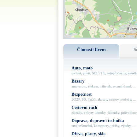
Činnosti firem
S
Auto, moto
osobní, pneu, ND, STK, autopůjčovny, autoško
Bazary
auto-moto, elektro, nábytek, second-hand, ...
Bezpečnost
BOZP, PO, hasiči, alarmy, trezory, potřeby, ...
Cestovní ruch
zájezdy, pobyty, letenky, jízdenky, průvodcovs
Doprava, dopravní technika
taxi, stěhování, kontejnery, jeřáby, výtahy, ...
Dřevo, plasty, sklo