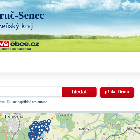
ruč-Senec
zeňský kraj
přidat firmu
sti. Zkuste například restaurace