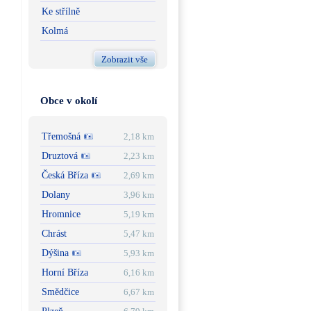
Ke střílně
Kolmá
Zobrazit vše
Obce v okolí
Třemošná
2,18 km
Druztová
2,23 km
Česká Bříza
2,69 km
Dolany
3,96 km
Hromnice
5,19 km
Chrást
5,47 km
Dýšina
5,93 km
Horní Bříza
6,16 km
Smědčice
6,67 km