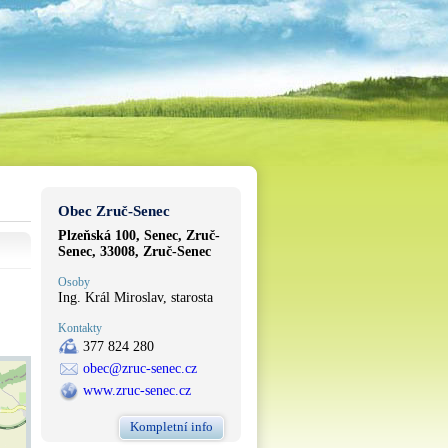
Obec Zruč-Senec
Plzeňská 100, Senec, Zruč-
Senec, 33008, Zruč-Senec
Osoby
Ing. Král Miroslav, starosta
Kontakty
377 824 280
obec@zruc-senec.cz
www.zruc-senec.cz
Kompletní info