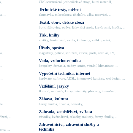
, ...
CNC soustružení, jednoúčelové stroje, hutní materiál, ...
Technické testy, měření
, ...
zkumavky, mikroskopy, úhelníky, váhy, testování, ...
Textil, obuv, dětské zboží
boty, lůžkoviny, oděvy, látky, šicí stroje, krejčovství, hračky, ...
Tisk, knihy
vizitky, laminování, vazba, knihovny, knihkupectví, ...
Úřady, správa
, ...
magistráty, policie, sdružení, církve, pošta, rozhlas, TV, ...
Voda, vzduchotechnika
..
koupelny, čerpadla, studny, sanita, větrání, klimatizace, ...
Výpočetní technika, internet
...
hardware, software, ADSL, internetové kavárny, webdesign, ...
Vzdělání, jazyky
 ...
školství, semináře, kurzy, internáty, překlady, tlumočení, ...
Zábava, kultura
e, ...
herny, hudba, divadla, hostesky, ...
Zahrada, zemědělství, zvířata
zení, ...
trávníky, květinářství, sekačky, traktory, farmy, útulky, ...
Zdravotnictví, zdravotní služby a
technika
tva, ...