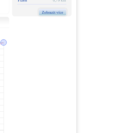
Plzeň
6,79 km
Zobrazit více