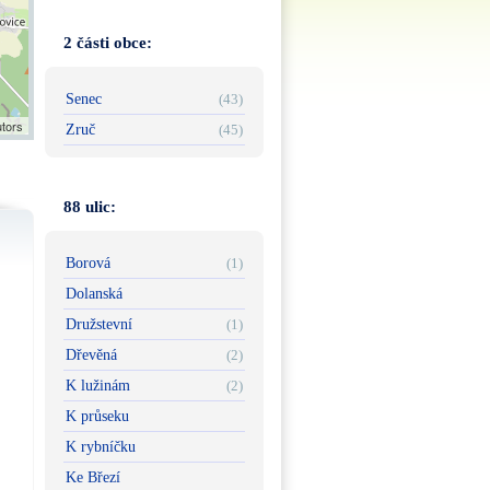
2 části obce:
Senec
(43)
utors
Zruč
(45)
88 ulic:
Borová
(1)
Dolanská
Družstevní
(1)
Dřevěná
(2)
K lužinám
(2)
K průseku
K rybníčku
Ke Březí