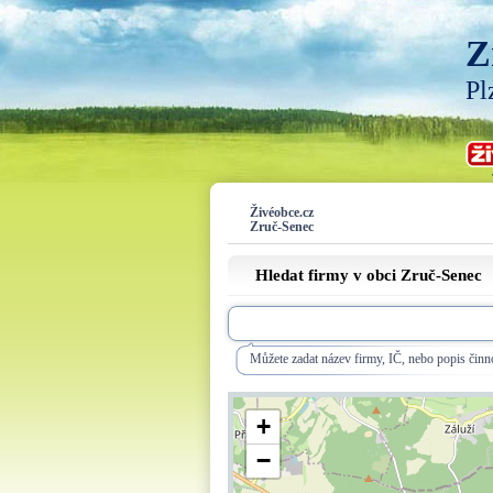
Z
Pl
Živéobce.cz
Zruč-Senec
Hledat firmy v obci Zruč-Senec
Můžete zadat název firmy, IČ, nebo popis činno
+
−