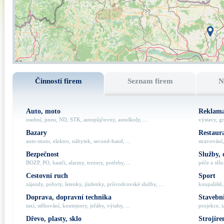
Činnosti firem
Seznam firem
N
Auto, moto
Reklama
osobní, pneu, ND, STK, autopůjčovny, autoškoly, ...
výstavy, gr
Bazary
Restaur
auto-moto, elektro, nábytek, second-hand, ...
stravování,
Bezpečnost
Služby, 
BOZP, PO, hasiči, alarmy, trezory, potřeby, ...
péče o tělo,
Cestovní ruch
Sport
zájezdy, pobyty, letenky, jízdenky, průvodcovské služby, ...
koupaliště,
Doprava, dopravní technika
Stavebni
taxi, stěhování, kontejnery, jeřáby, výtahy, ...
projekce, i
Dřevo, plasty, sklo
Strojíre