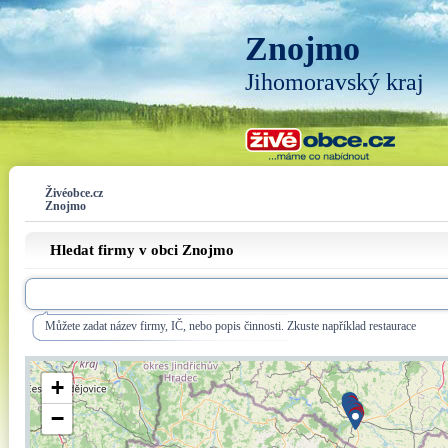
Znojmo
Jihomoravský kraj
Živéobce.cz
Znojmo
Hledat firmy v obci Znojmo
Můžete zadat název firmy, IČ, nebo popis činnosti. Zkuste například restaurace
+
−