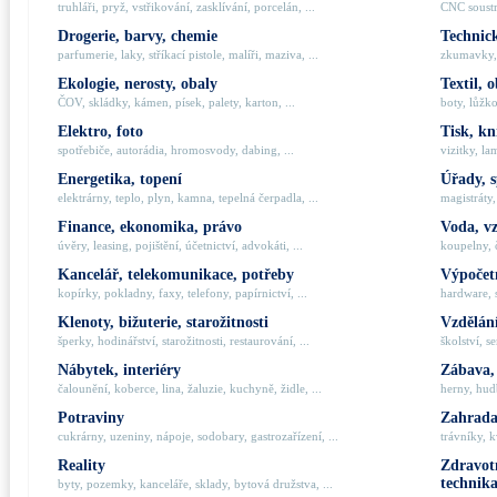
truhláři, pryž, vstřikování, zasklívání, porcelán, ...
CNC soustru
Drogerie, barvy, chemie
Technick
parfumerie, laky, stříkací pistole, malíři, maziva, ...
zkumavky, 
Ekologie, nerosty, obaly
Textil, 
ČOV, skládky, kámen, písek, palety, karton, ...
boty, lůžko
Elektro, foto
Tisk, kn
spotřebiče, autorádia, hromosvody, dabing, ...
vizitky, la
Energetika, topení
Úřady, 
elektrárny, teplo, plyn, kamna, tepelná čerpadla, ...
magistráty,
Finance, ekonomika, právo
Voda, v
úvěry, leasing, pojištění, účetnictví, advokáti, ...
koupelny, č
Kancelář, telekomunikace, potřeby
Výpočetn
kopírky, pokladny, faxy, telefony, papírnictví, ...
hardware, 
Klenoty, bižuterie, starožitnosti
Vzdělání
šperky, hodinářství, starožitnosti, restaurování, ...
školství, s
Nábytek, interiéry
Zábava,
čalounění, koberce, lina, žaluzie, kuchyně, židle, ...
herny, hudb
Potraviny
Zahrada,
cukrárny, uzeniny, nápoje, sodobary, gastrozařízení, ...
trávníky, k
Reality
Zdravotn
technik
byty, pozemky, kanceláře, sklady, bytová družstva, ...