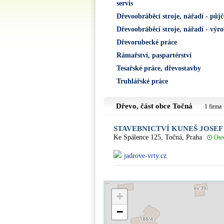
servis
Dřevoobráběcí stroje, nářadí - půj
Dřevoobráběcí stroje, nářadí - výr
Dřevorubecké práce
Rámařství, paspartérství
Tesařské práce, dřevostavby
Truhlářské práce
Dřevo, část obce
Točná
1 firma
STAVEBNICTVÍ KUNEŠ JOSEF
Ke Spálence 125, Točná, Praha
Ote
jadrove-vrty.cz
+
−