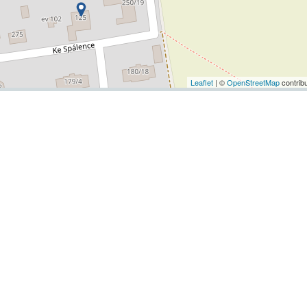
Leaflet
| ©
OpenStreetMap
contrib