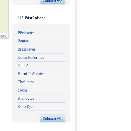
Zobrazit vše
112 částí obce:
Běchovice
utors
Benice
Březiněves
Dolní Počernice
Dubeč
Horní Počernice
Cholupice
Točná
Klánovice
Koloděje
Zobrazit vše