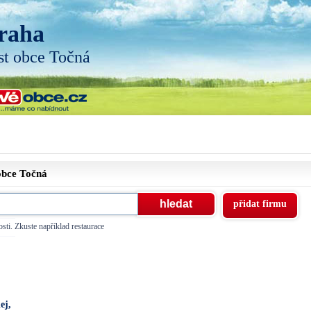
raha
st obce Točná
 obce
Točná
přidat firmu
sti. Zkuste například restaurace
ej,