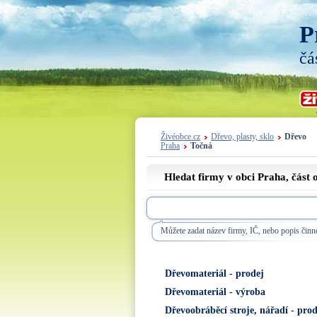
P
čá
Živéobce.cz
Dřevo, plasty, sklo
Dřevo
Praha
Točná
Hledat firmy v obci Praha, část
Můžete zadat název firmy, IČ, nebo popis činno
Dřevomateriál - prodej
Dřevomateriál - výroba
Dřevoobráběcí stroje, nářadí - prod