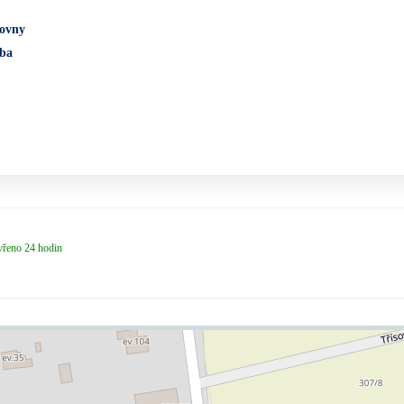
čovny
oba
vřeno 24 hodin